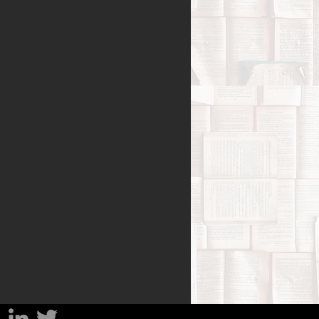
Benessere
amiglia
Filosofia
sa
Percorsi del lutto