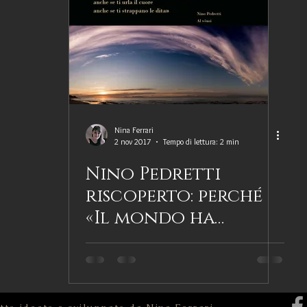
donne notevoli
Biografie di scrittori
Biografie premiate
Citazioni letterarie
Coraggio
Essere un biografo
F
tografia
Grandi scoperte scientifiche
Identità
Impre
Nina Ferrari
2 nov 2017
Tempo di lettura: 2 min
Nino Pedretti
ria
Narrazione e racconto
News da Il Tuo Biografo
riscoperto: perché
«Il mondo ha
Simboli, luoghi e tradizione
Storia
Testimonianza
bisogno di essere
bello»