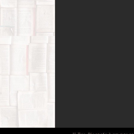
Amori possibili
Biografie di 
Bufale (letterarie) e post-verità
Film, corti e documentari
Fo
Infanzia e adolescenza
Memo
Psicologia
Ricerca di sé