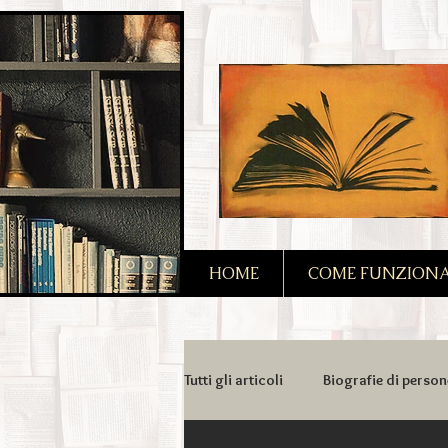
2090128167685128
HOME
COME FUNZIONA I
Tutti gli articoli
Biografie di person