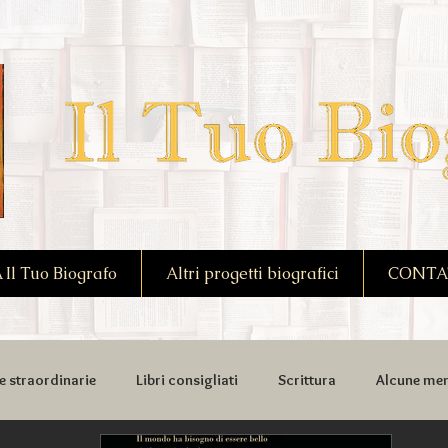
l Tuo Biografo
Altri progetti biografici
CONTA
e straordinarie
Libri consigliati
Scrittura
Alcune mem