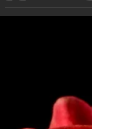
Nino Pedretti, poeta dialettale dimenticato e da riscoprire: «Non
ditemi che il mondo è brutto [...] Il mondo ha bisogno di essere
bello anc