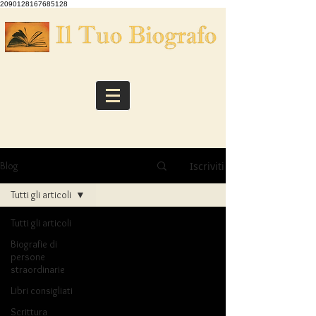
2090128167685128
Iscriviti
Blog
Tutti gli articoli
Tutti gli articoli
Biografie di
persone
straordinarie
Libri consigliati
Scrittura