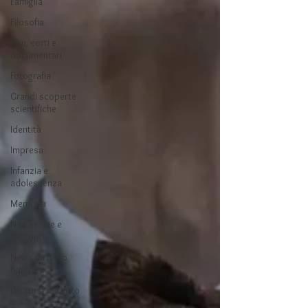
Famiglia
Filosofia
Film, corti e
documentari
Fotografia
Grandi scoperte
scientifiche
Identità
Impresa
Infanzia e
adolescenza
Memoria
Narrazione e
racconto
News da Il Tuo
Biografo
Percorsi del lutto