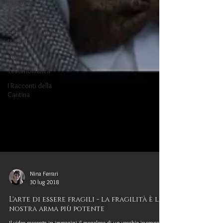
Psicologia
Ricerca di sé
Simboli, luoghi e
tradizione
Storia
Testimonianza
I Racconti della
Cantina
Nina Ferrari
30 lug 2018
L'arte di essere fragili - la fragilità è la