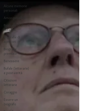
Alcune memorie
personali
Amori possibili
Biografie di donne
notevoli
Biografie di
scrittori
Biografie
premiate
Benessere
Bufale (letterarie)
e post-verità
Citazioni
letterarie
Coraggio
Essere un
biografo