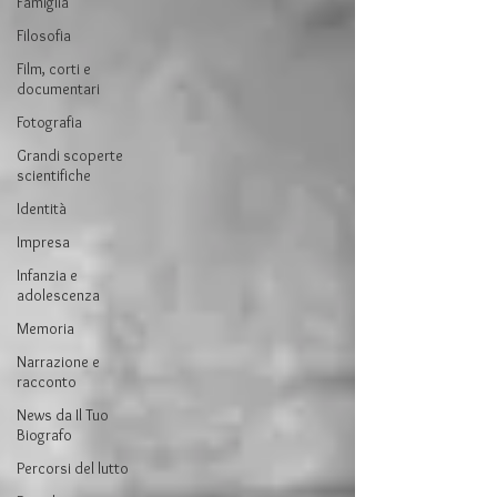
Famiglia
Filosofia
Film, corti e
documentari
Fotografia
Grandi scoperte
scientifiche
Identità
Impresa
Infanzia e
adolescenza
Memoria
Narrazione e
racconto
News da Il Tuo
Biografo
Percorsi del lutto