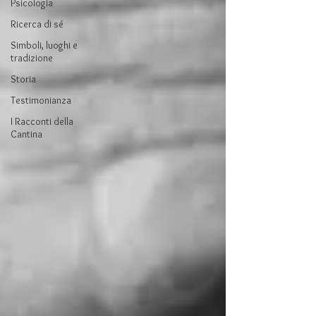
Psicologia
Ricerca di sé
Simboli, luoghi e
tradizione
Storia
Testimonianza
I Racconti della
Cantina