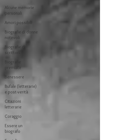
Alcune memorie
personali
Amori possibili
Biografie di donne
notevoli
Biografie di
scrittori
Biografie
premiate
Benessere
Bufale (letterarie)
e post-verità
Citazioni
letterarie
Coraggio
Essere un
biografo