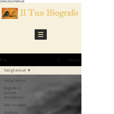
2090128167685128
Iscriviti
Blog
Tutti gli articoli
Tutti gli articoli
Biografie di
persone
straordinarie
Libri consigliati
Scrittura