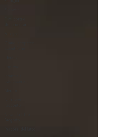
Famiglia
Filosofia
Film, corti e
documentari
Fotografia
Grandi scoperte
scientifiche
Identità
Impresa
Infanzia e
adolescenza
Memoria
Narrazione e
racconto
News da Il Tuo
Biografo
Percorsi del lutto