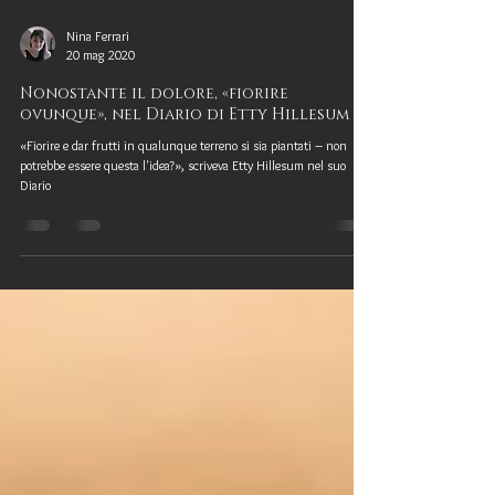
Nina Ferrari
20 mag 2020
Nonostante il dolore, «fiorire
ovunque», nel Diario di Etty Hillesum
«Fiorire e dar frutti in qualunque terreno si sia piantati – non
potrebbe essere questa l'idea?», scriveva Etty Hillesum nel suo
Diario