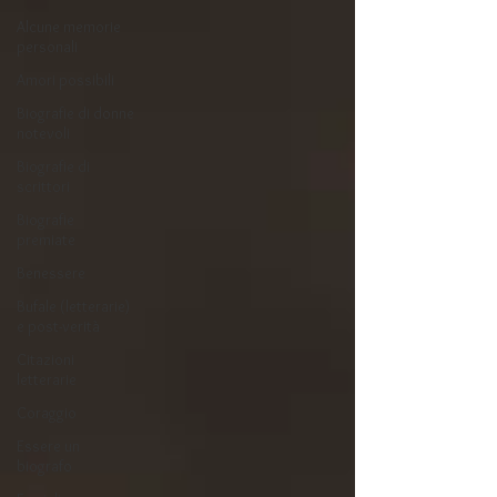
Alcune memorie
personali
Amori possibili
Biografie di donne
notevoli
Biografie di
scrittori
Biografie
premiate
Benessere
Bufale (letterarie)
e post-verità
Citazioni
letterarie
Coraggio
Essere un
biografo