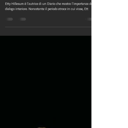
30 giu 2019
Etty Hillesum e il dialogo interiore per
trovare la forza
Etty Hillesum è l'autrice di un Diario che mostra l'importanza del
dialogo interiore. Nonostante il periodo atroce in cui visse, Ett