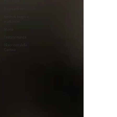
Psicologia
Ricerca di sé
Simboli, luoghi e
tradizione
Storia
Testimonianza
I Racconti della
Cantina