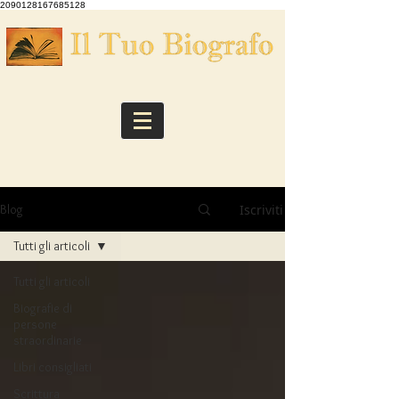
2090128167685128
Iscriviti
Blog
Tutti gli articoli
Tutti gli articoli
Biografie di
persone
straordinarie
Libri consigliati
Scrittura