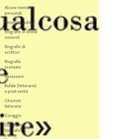
Alcune memorie
personali
Amori possibili
Biografie di donne
notevoli
Biografie di
scrittori
Biografie
premiate
Benessere
Bufale (letterarie)
e post-verità
Citazioni
letterarie
Coraggio
Essere un
biografo