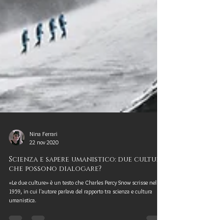
Nina Ferrari
22 nov 2020
Scienza e sapere umanistico: due culture
che possono dialogare?
«Le due culture» è un testo che Charles Percy Snow scrisse nel
1959, in cui l'autore parlava del rapporto tra scienza e cultura
umanistica.