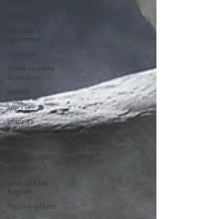
Famiglia
Filosofia
Film, corti e
documentari
Fotografia
Grandi scoperte
scientifiche
Identità
Impresa
Infanzia e
adolescenza
Memoria
Narrazione e
racconto
News da Il Tuo
Biografo
Percorsi del lutto