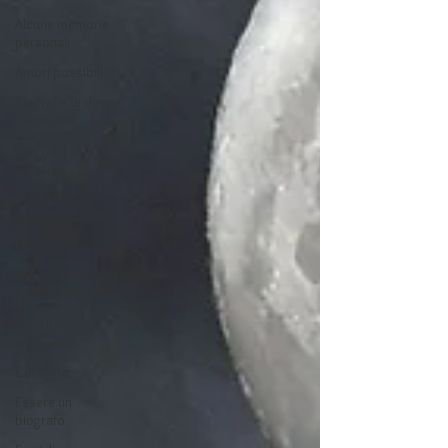
Alcune memorie
personali
Amori possibili
Biografie di donne
notevoli
Biografie di
scrittori
Biografie
premiate
Benessere
Bufale (letterarie)
e post-verità
Citazioni
letterarie
Coraggio
Essere un
biografo