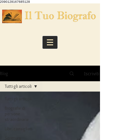
2090128167685128
Iscriviti
Blog
Tutti gli articoli
Tutti gli articoli
Biografie di
persone
straordinarie
Libri consigliati
Scrittura