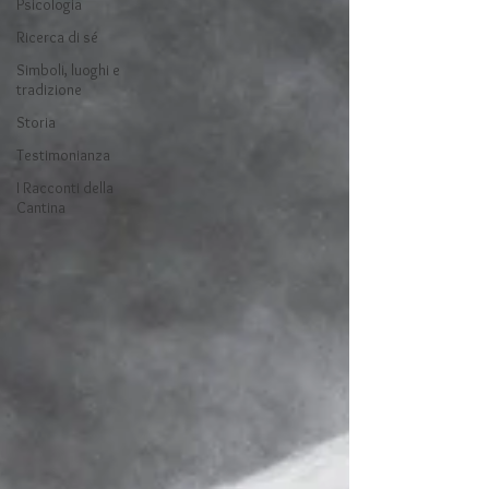
Psicologia
Ricerca di sé
Simboli, luoghi e
tradizione
Storia
Testimonianza
I Racconti della
Cantina