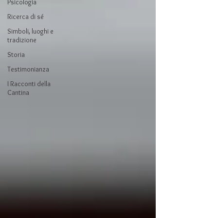
Psicologia
Ricerca di sé
Simboli, luoghi e
tradizione
Storia
Testimonianza
I Racconti della
Cantina