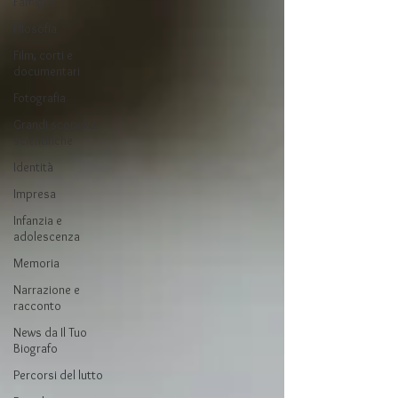
Famiglia
Filosofia
Film, corti e
documentari
Fotografia
Grandi scoperte
scientifiche
Identità
Impresa
Infanzia e
adolescenza
Memoria
Narrazione e
racconto
News da Il Tuo
Biografo
Percorsi del lutto