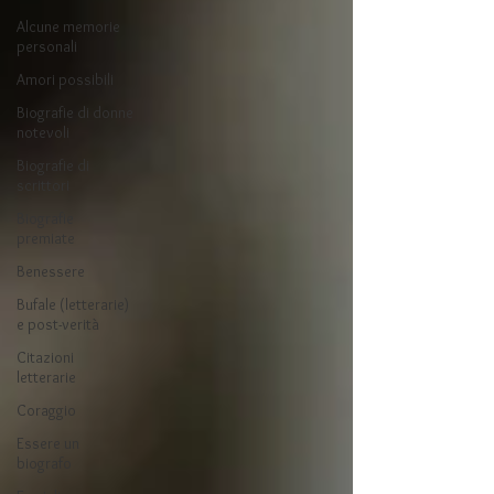
Alcune memorie
personali
Amori possibili
Biografie di donne
notevoli
Biografie di
scrittori
Biografie
premiate
Benessere
Bufale (letterarie)
e post-verità
Citazioni
letterarie
Coraggio
Essere un
biografo