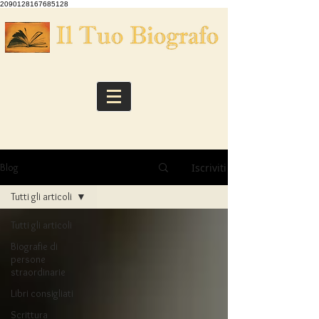
2090128167685128
Iscriviti
Blog
Tutti gli articoli
Tutti gli articoli
Biografie di
persone
straordinarie
Libri consigliati
Scrittura