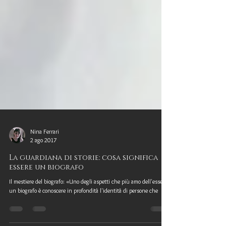
Nina Ferrari
2 ago 2017
La guardiana di storie: cosa significa
essere un biografo
Il mestiere del biografo: «Uno degli aspetti che più amo dell'essere