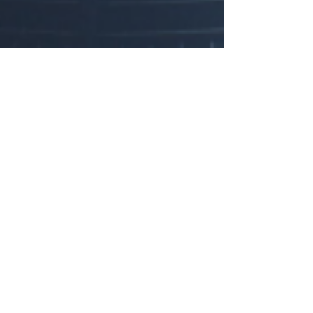
Nina Ferrari
22 ago 2017
I pazzi di vita, secondo Jack Kerouac
«Le uniche persone per me sono i pazzi, quelli che sono pazzi di
vita, pazzi per le parole, pazzi da salvare, desiderosi di ogni cosa allo
s