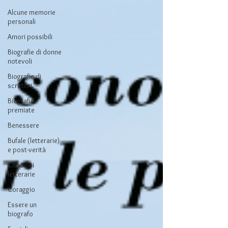
Alcune memorie
personali
Amori possibili
Biografie di donne
notevoli
Biografie di
scrittori
Biografie
premiate
Benessere
Bufale (letterarie)
e post-verità
Citazioni
letterarie
Coraggio
Essere un
biografo