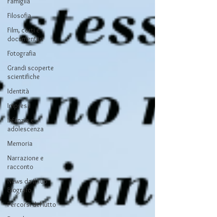
Famiglia
Filosofia
Film, corti e
documentari
Fotografia
Grandi scoperte
scientifiche
Identità
Impresa
Infanzia e
adolescenza
Memoria
Narrazione e
racconto
News da Il Tuo
Biografo
Percorsi del lutto