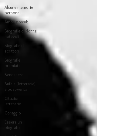
Alcune memorie
personali
Amori possibili
Biografie di donne
notevoli
Biografie di
scrittori
Biografie
premiate
Benessere
Bufale (letterarie)
e post-verità
Citazioni
letterarie
Coraggio
Essere un
biografo