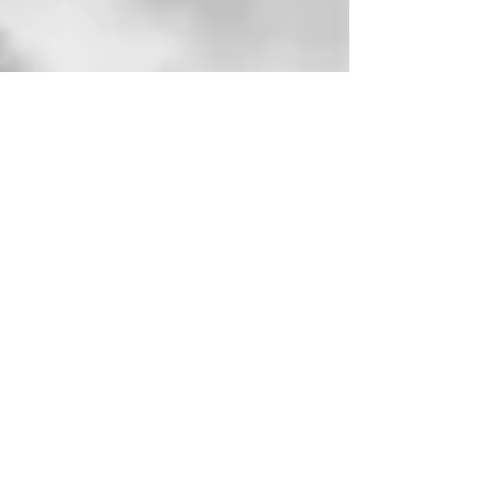
Nina Ferrari
21 apr 2020
Un fotografo di guerra leggendario:
la biografia di Robert Capa
La biografia del leggendario fotografo Robert Capa, famoso per le
sue fotografie di guerra, ma anche per il suo carattere coraggioso e
vital