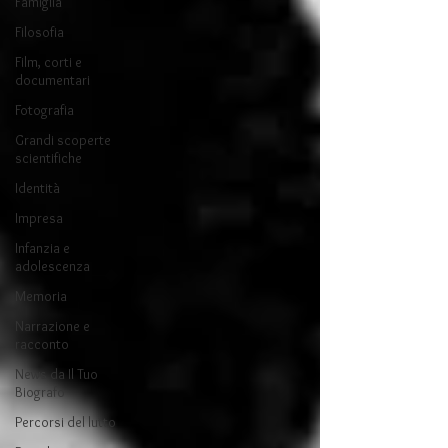
Famiglia
Filosofia
Film, corti e
documentari
Fotografia
Grandi scoperte
scientifiche
Identità
Impresa
Infanzia e
adolescenza
Memoria
Narrazione e
racconto
News da Il Tuo
Biografo
Percorsi del lutto