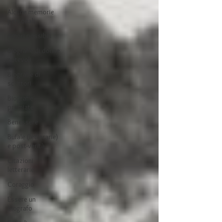
Alcune memorie
personali
Amori possibili
Biografie di donne
notevoli
Biografie di
scrittori
Biografie
premiate
Benessere
Bufale (letterarie)
e post-verità
Citazioni
letterarie
Coraggio
Essere un
biografo