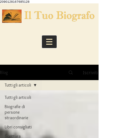
2090128167685128
Iscriviti
Blog
Tutti gli articoli
Tutti gli articoli
Biografie di
persone
straordinarie
Libri consigliati
Scrittura