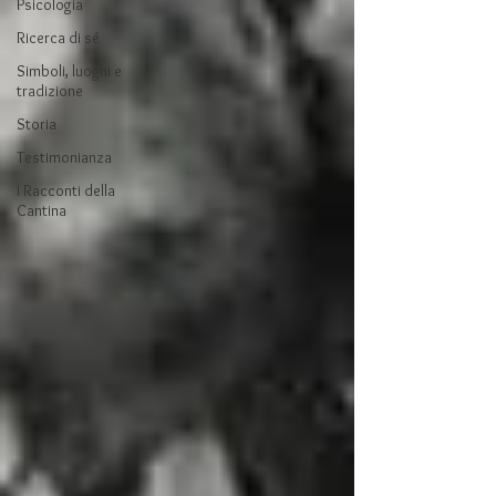
Psicologia
Ricerca di sé
Simboli, luoghi e
tradizione
Storia
Testimonianza
I Racconti della
Cantina