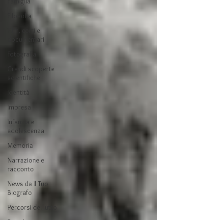
Famiglia
Filosofia
Film, corti e
documentari
Fotografia
Grandi scoperte
scientifiche
Identità
Impresa
Infanzia e
adolescenza
Memoria
Narrazione e
racconto
News da Il Tuo
Biografo
Percorsi del lutto