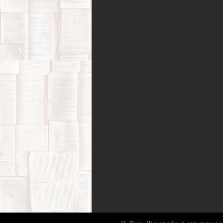
Amori possibili
Biografie di 
Bufale (letterarie) e post-verità
Film, corti e documentari
Fo
Infanzia e adolescenza
Memo
Psicologia
Ricerca di sé