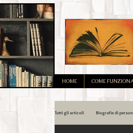
2090128167685128
HOME
COME FUNZIONA I
Tutti gli articoli
Biografie di person