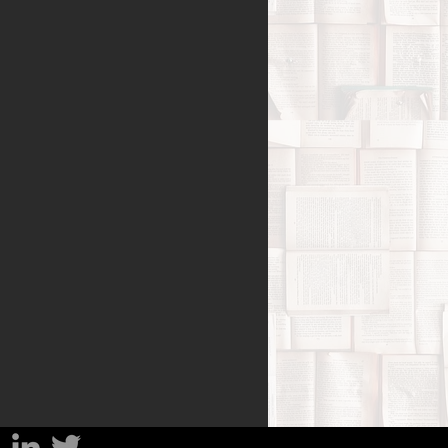
Benessere
amiglia
Filosofia
sa
Percorsi del lutto