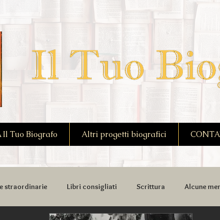
l Tuo Biografo
Altri progetti biografici
CONTA
e straordinarie
Libri consigliati
Scrittura
Alcune mem