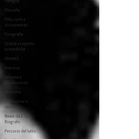
Famiglia
Filosofia
Film, corti e
documentari
Fotografia
Grandi scoperte
scientifiche
Identità
Impresa
Infanzia e
adolescenza
Memoria
Narrazione e
racconto
News da Il Tuo
Biografo
Percorsi del lutto