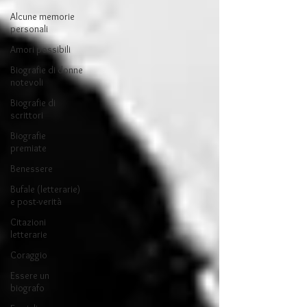
Alcune memorie
personali
Amori possibili
Biografie di donne
notevoli
Biografie di
scrittori
Biografie
premiate
Benessere
Bufale (letterarie)
e post-verità
Citazioni
letterarie
Coraggio
Essere un
biografo