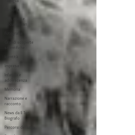
Famiglia
Filosofia
Film, corti e
documentari
Fotografia
Grandi scoperte
scientifiche
Identità
Impresa
Infanzia e
adolescenza
Memoria
Narrazione e
racconto
News da Il Tuo
Biografo
Percorsi del lutto