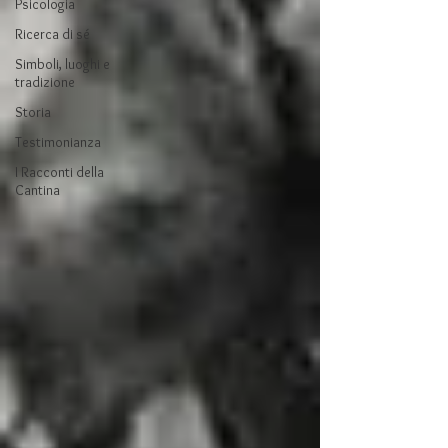
Psicologia
Ricerca di sé
Simboli, luoghi e
tradizione
Storia
Testimonianza
I Racconti della
Cantina