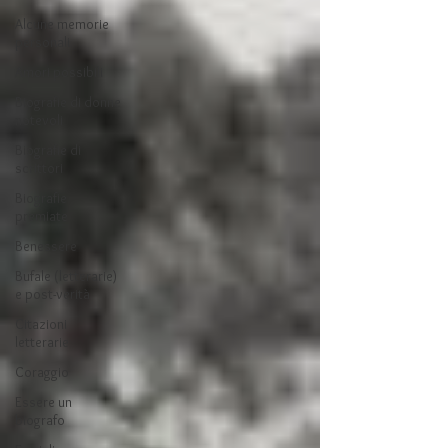
Alcune memorie
personali
Amori possibili
Biografie di donne
notevoli
Biografie di
scrittori
Biografie
premiate
Benessere
Bufale (letterarie)
e post-verità
Citazioni
letterarie
Coraggio
Essere un
biografo