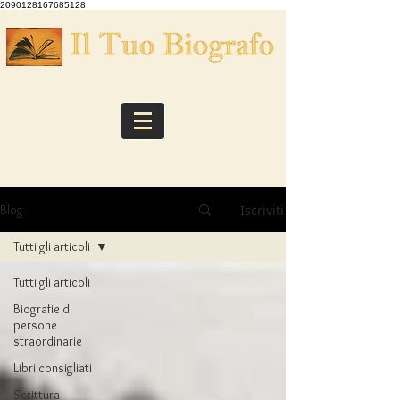
2090128167685128
Iscriviti
Blog
Tutti gli articoli
Tutti gli articoli
Biografie di
persone
straordinarie
Libri consigliati
Scrittura