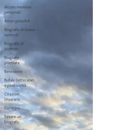
Alcune memorie
personali
Amori possibili
Biografie di donne
notevoli
Biografie di
scrittori
Biografie
premiate
Benessere
Bufale (letterarie)
e post-verità
Citazioni
letterarie
Coraggio
Essere un
biografo