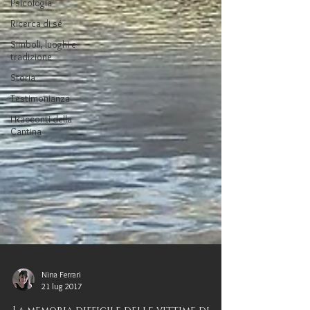
Psicologia
Ricerca di sé
Simboli, luoghi e
tradizione
Storia
Testimonianza
I Racconti della
Cantina
Nina Ferrari