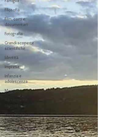
Famiglia
Filosofia
Film, corti e
documentari
Fotografia
Grandi scoperte
scientifiche
Identità
Impresa
Infanzia e
adolescenza
Memoria
Narrazione e
racconto
News da Il Tuo
Biografo
Percorsi del lutto