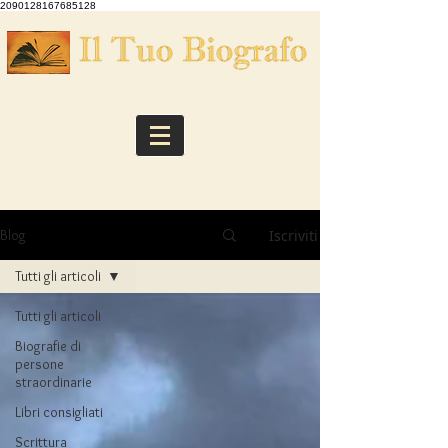
2090128167685128
Iscriviti
Blog
Tutti gli articoli
Tutti gli articoli
Biografie di
persone
straordinarie
Libri consigliati
Scrittura