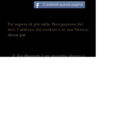
Condividi questa pagina
Per sapere di più sulla Navigazione del
sito, l'utilizzo dei cookies e la tua Privacy,
clicca qui
Il Tuo Biografo
è un progetto ideato e
sviluppato da Nina Ferrari.
Contatta
Il Tuo Biografo
!
NINA FERRARI - IL TUO BIOGRAFO
CF FRRNNI82D46L378O | P.IVA
02455100228
Strada della Pozzata - 38123 Trento (TN) -
ITALIA