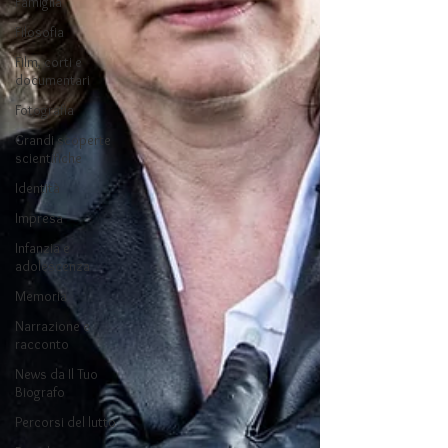
Famiglia
Filosofia
Film, corti e
documentari
Fotografia
Grandi scoperte
scientifiche
Identità
Impresa
Infanzia e
adolescenza
Memoria
Narrazione e
racconto
News da Il Tuo
Biografo
Percorsi del lutto