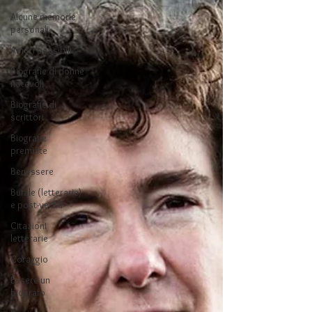
Alcune memorie
personali
Amori possibili
Biografie di donne
notevoli
Biografie di
scrittori
Biografie
premiate
Benessere
Bufale (letterarie)
e post-verità
Citazioni
letterarie
Coraggio
Essere un
biografo