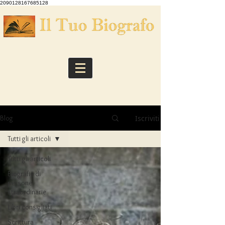
2090128167685128
Iscriviti
Blog
Tutti gli articoli
Tutti gli articoli
Biografie di
persone
straordinarie
Libri consigliati
Scrittura