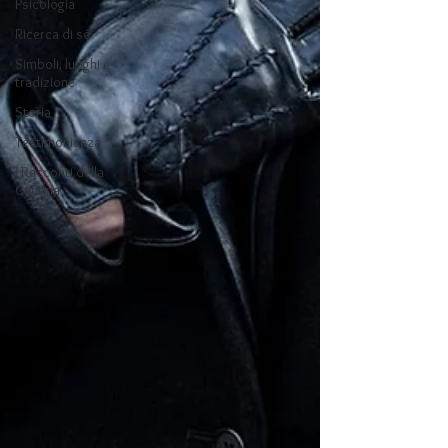
Psicologia
Ricerca di sé
Simboli, luoghi e
tradizione
Storia
Testimonianza
I Racconti della
Cantina