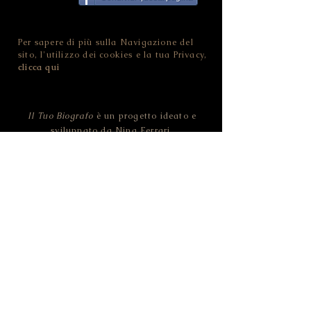
Condividi questa pagina
Per sapere di più sulla Navigazione del
sito, l'utilizzo dei cookies e la tua Privacy,
clicca qui
Il Tuo Biografo
è un progetto ideato e
sviluppato da Nina Ferrari.
Contatta
Il Tuo Biografo
!
NINA FERRARI - IL TUO BIOGRAFO
CF FRRNNI82D46L378O | P.IVA
02455100228
Strada della Pozzata - 38123 Trento (TN) -
ITALIA