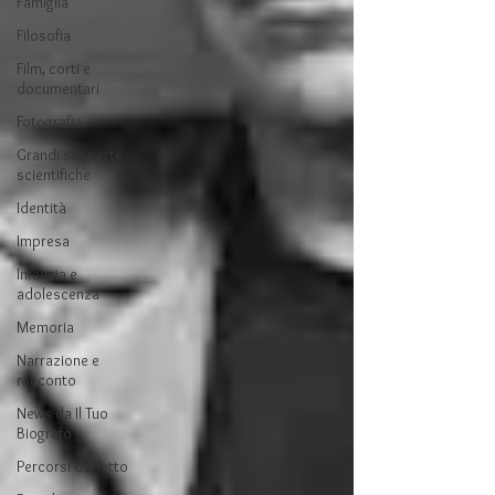
Famiglia
Filosofia
Film, corti e
documentari
Fotografia
Grandi scoperte
scientifiche
Identità
Impresa
Infanzia e
adolescenza
Memoria
Narrazione e
racconto
News da Il Tuo
Biografo
Percorsi del lutto