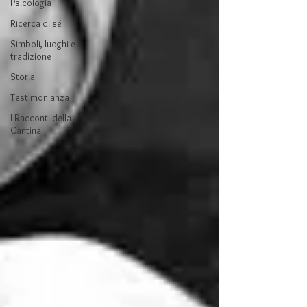
Psicologia
Ricerca di sé
Simboli, luoghi e
tradizione
Storia
Testimonianza
I Racconti della
Cantina