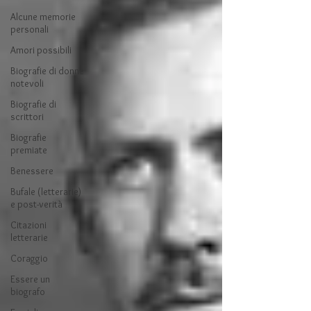
Alcune memorie
personali
Amori possibili
Biografie di donne
notevoli
Biografie di
scrittori
Biografie
premiate
Benessere
Bufale (letterarie)
e post-verità
Citazioni
letterarie
Coraggio
Essere un
biografo