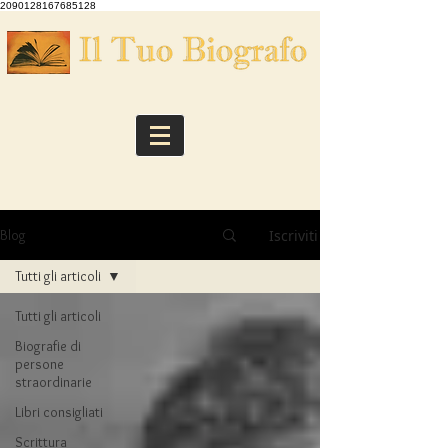
2090128167685128
Iscriviti
Blog
Tutti gli articoli
Tutti gli articoli
Biografie di
persone
straordinarie
Libri consigliati
Scrittura