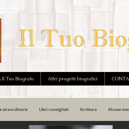
l Tuo Biografo
Altri progetti biografici
CONTA
e straordinarie
Libri consigliati
Scrittura
Alcune mem