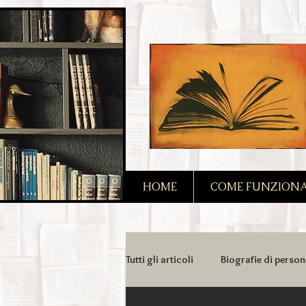
2090128167685128
HOME
COME FUNZIONA I
Tutti gli articoli
Biografie di person