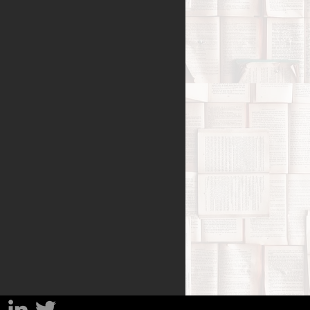
Benessere
amiglia
Filosofia
sa
Percorsi del lutto