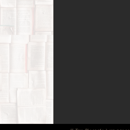
Amori possibili
Biografie di 
Bufale (letterarie) e post-verità
Film, corti e documentari
Fo
Infanzia e adolescenza
Memo
Psicologia
Ricerca di sé