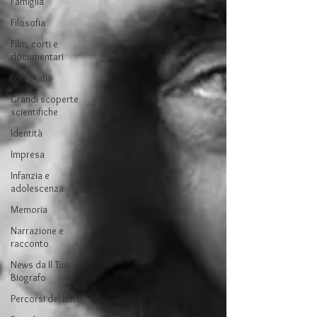
Famiglia
Filosofia
Film, corti e
documentari
Fotografia
Grandi scoperte
scientifiche
Identità
Impresa
Infanzia e
adolescenza
Memoria
Narrazione e
racconto
News da Il Tuo
Biografo
Percorsi del lutto