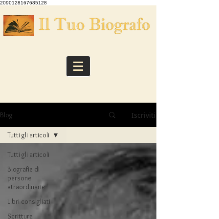
2090128167685128
Iscriviti
Blog
Tutti gli articoli
Tutti gli articoli
Biografie di
persone
straordinarie
Libri consigliati
Scrittura