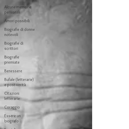
Alcune memorie
personali
Amori possibili
Biografie di donne
notevoli
Biografie di
scrittori
Biografie
premiate
Benessere
Bufale (letterarie)
e post-verità
Citazioni
letterarie
Coraggio
Essere un
biografo