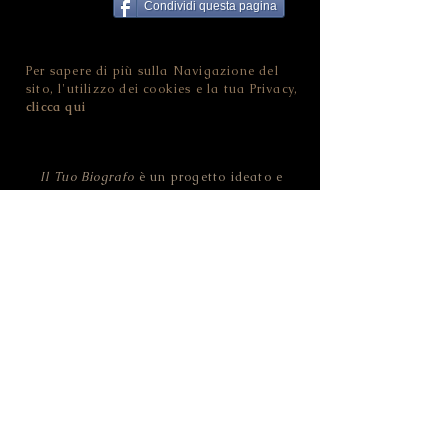
Condividi questa pagina
Per sapere di più sulla Navigazione del
sito, l'utilizzo dei cookies e la tua Privacy,
clicca qui
Il Tuo Biografo
è un progetto ideato e
sviluppato da Nina Ferrari.
Contatta
Il Tuo Biografo
!
NINA FERRARI - IL TUO BIOGRAFO
CF FRRNNI82D46L378O | P.IVA
02455100228
Strada della Pozzata - 38123 Trento (TN) -
ITALIA
© 2019 Il Tuo Biografo by NINA FERRARI.