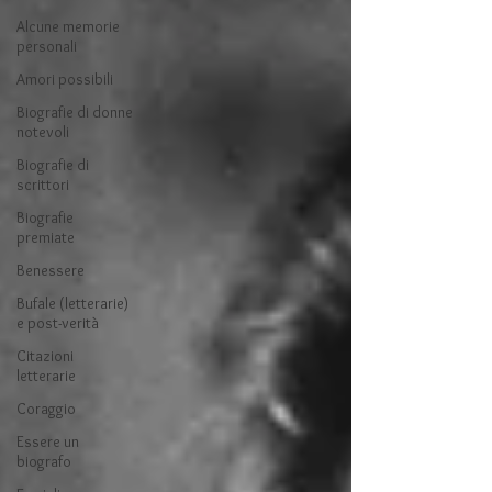
Alcune memorie
personali
Amori possibili
Biografie di donne
notevoli
Biografie di
scrittori
Biografie
premiate
Benessere
Bufale (letterarie)
e post-verità
Citazioni
letterarie
Coraggio
Essere un
biografo