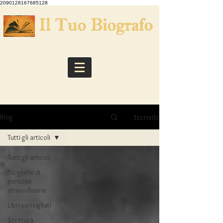
2090128167685128
Iscriviti
Blog
Tutti gli articoli
Tutti gli articoli
Biografie di
persone
straordinarie
Libri consigliati
Scrittura