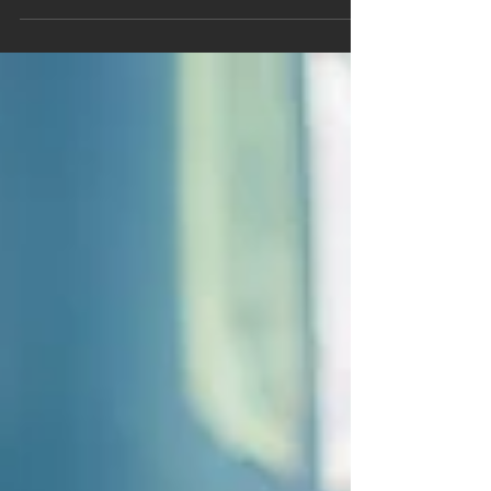
biografa Nina Ferrari racconta il suo mestiere rivolto a giovani e
anziani