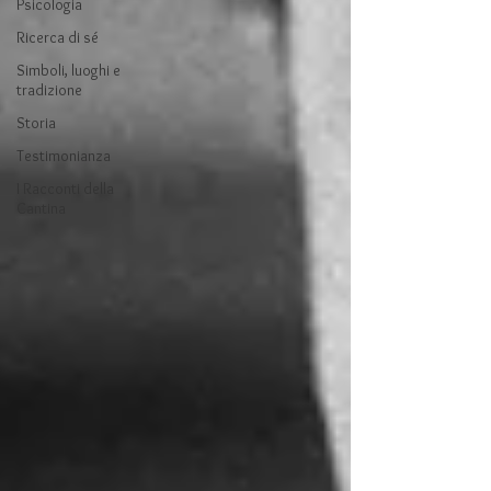
Psicologia
Ricerca di sé
Simboli, luoghi e
tradizione
Storia
Testimonianza
I Racconti della
Cantina