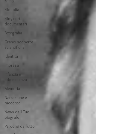
Famiglia
Filosofia
Film, corti e
documentari
Fotografia
Grandi scoperte
scientifiche
Identità
Impresa
Infanzia e
adolescenza
Memoria
Narrazione e
racconto
News da Il Tuo
Biografo
Percorsi del lutto