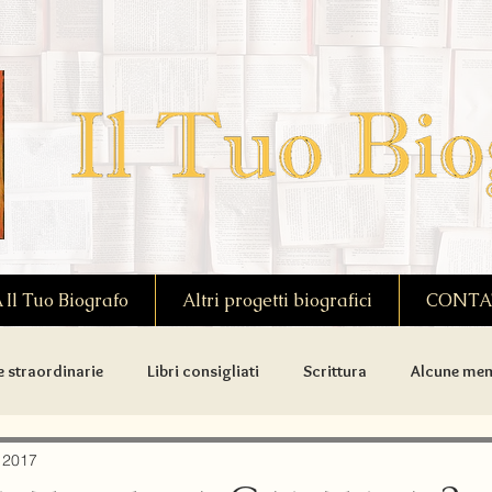
l Tuo Biografo
Altri progetti biografici
CONTA
e straordinarie
Libri consigliati
Scrittura
Alcune mem
donne notevoli
Biografie di scrittori
Biografie premiate
 2017