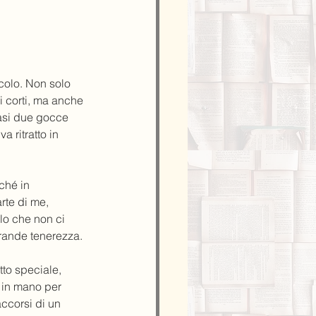
olo. Non solo 
 corti, ma anche 
uasi due gocce 
 ritratto in 
ché in 
rte di me, 
lo che non ci 
grande tenerezza.
tto speciale, 
 in mano per 
accorsi di un 