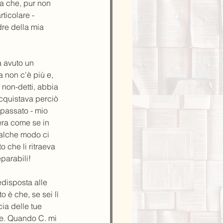
na che, pur non 
ticolare - 
re della mia 
a avuto un 
 non c'è più e, 
 non-detti, abbia 
cquistava perciò 
passato - mio 
era come se in 
ualche modo ci 
 che li ritraeva 
parabili!
edisposta alle 
o è che, se sei lì 
cia delle tue 
de. Quando C. mi 