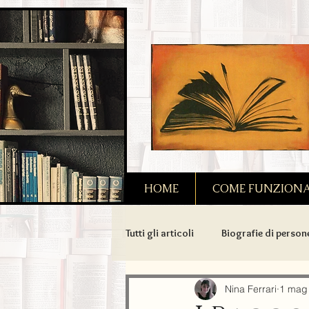
2090128167685128
HOME
COME FUNZIONA I
Tutti gli articoli
Biografie di person
Amori possibili
Biografie di 
Nina Ferrari
1 mag