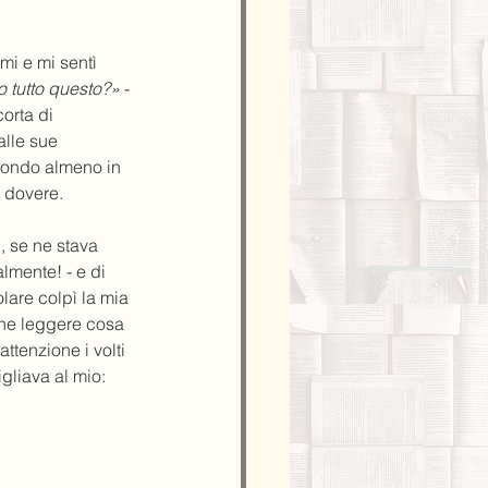
mi e mi sentì 
 tutto questo?»
 - 
orta di 
lle sue 
 fondo almeno in 
a dovere.
, se ne stava 
almente! - e di 
olare colpì la mia 
che leggere cosa 
ttenzione i volti 
gliava al mio: 