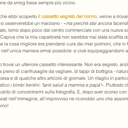
ione da smog fosse sempre più vicino. 
che ebbi scoperto 
il cassetto segreto del nonno
, venne a trovar
e si osserverebbe un marziano - «
ma perché stai ancora facendo
to, tornò dopo poco dal centro commerciale con una nuova sc
Capiva che la mia caparbietà non sarebbe mai stata scalfita da
e la cosa migliore era prendersi cura dei miei polmoni, che in
i, nell'unica maniera ormai possibile: e cioè equipaggiandomi 
 trovai un ulteriore cassetto interessante. Non era segreto, anzi
a pieno di cianfrusaglie da vagliare, di tappi di bottiglia - natur
pesa e di qualche altro articolo di giornale. Un ritaglio in partic
ico i bimbi trentini: "tanti saluti a mamma e papà"
». Piuttosto 
 subito di concentrarmi sulla fotografia. E, dopo aver scorso con a
figurati nell'immagine, all'improvviso ne riconobbi uno che assomi
ino!