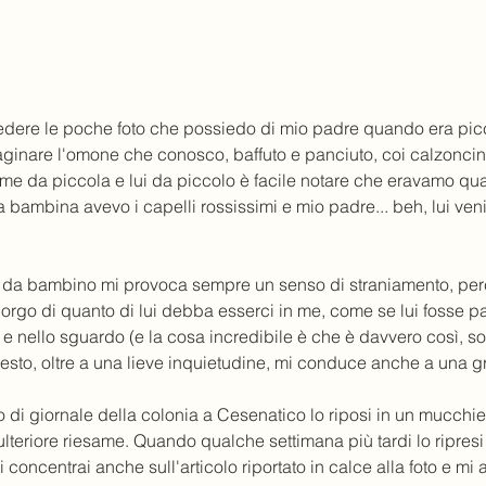
dere le poche foto che possiedo di mio padre quando era picc
ginare l'omone che conosco, baffuto e panciuto, coi calzoncini
a me da piccola e lui da piccolo è facile notare che eravamo q
bambina avevo i capelli rossissimi e mio padre... beh, lui veniva
 da bambino mi provoca sempre un senso di straniamento, per
rgo di quanto di lui debba esserci in me, come se lui fosse pa
e e nello sguardo (e la cosa incredibile è che è davvero così, so
 Questo, oltre a una lieve inquietudine, mi conduce anche a una 
o di giornale della colonia a Cesenatico lo riposi in un mucchie
ulteriore riesame. Quando qualche settimana più tardi lo ripresi
concentrai anche sull'articolo riportato in calce alla foto e mi 