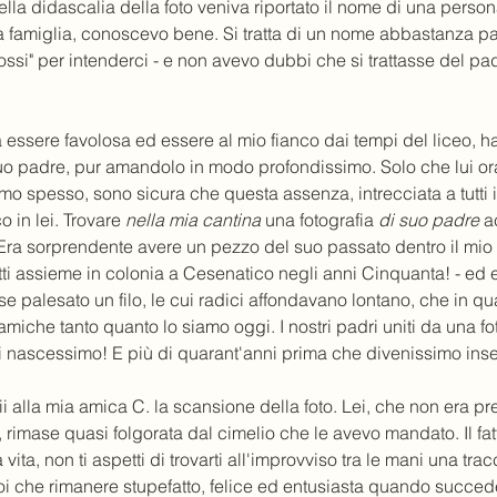
Nella didascalia della foto veniva riportato il nome di una perso
 famiglia, conoscevo bene. Si tratta di un nome abbastanza par
si" per intenderci - e non avevo dubbi che si trattasse del pad
a essere favolosa ed essere al mio fianco dai tempi del liceo, h
suo padre, pur amandolo in modo profondissimo. Solo che lui ora
o spesso, sono sicura che questa assenza, intrecciata a tutti i
 in lei. Trovare 
nella mia cantina
 una fotografia 
di suo padre
 a
Era sorprendente avere un pezzo del suo passato dentro il mio 
tti assieme in colonia a Cesenatico negli anni Cinquanta! - ed 
e palesato un filo, le cui radici affondavano lontano, che in q
iche tanto quanto lo siamo oggi. I nostri padri uniti da una foto
i nascessimo! E più di quarant'anni prima che divenissimo inse
 alla mia amica C. la scansione della foto. Lei, che non era pr
, rimase quasi folgorata dal cimelio che le avevo mandato. Il fatt
a vita, non ti aspetti di trovarti all'improvviso tra le mani una trac
uoi che rimanere stupefatto, felice ed entusiasta quando succe