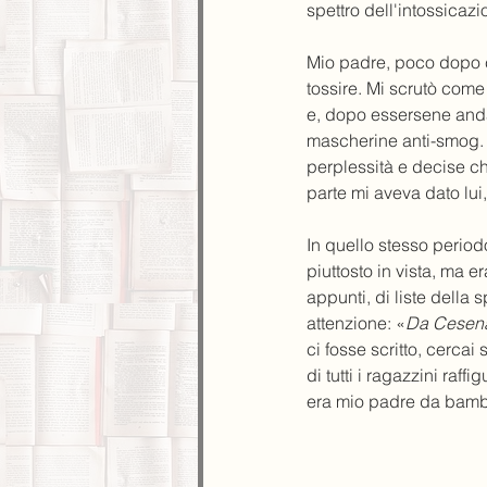
spettro dell'intossicaz
Mio padre, poco dopo 
tossire. Mi scrutò com
e, dopo essersene anda
mascherine anti-smog. 
perplessità e decise ch
parte mi aveva dato lu
In quello stesso periodo
piuttosto in vista, ma er
appunti, di liste della s
attenzione: «
Da Cesenat
ci fosse scritto, cercai
di tutti i ragazzini raf
era mio padre da bamb