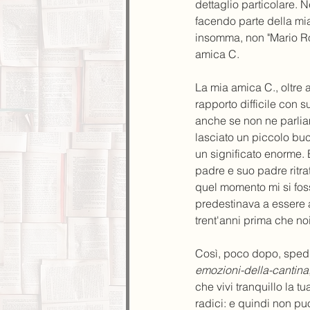
dettaglio particolare. 
facendo parte della mia
insomma, non "Mario Ros
amica C.
La mia amica C., oltre 
rapporto difficile con 
anche se non ne parliam
lasciato un piccolo buco
un significato enorme. 
padre e suo padre ritra
quel momento mi si foss
predestinava a essere am
trent'anni prima che no
Così, poco dopo, spedii
emozioni-della-cantina
che vivi tranquillo la tu
radici: e quindi non p