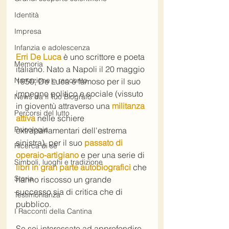
Identità
Impresa
Infanzia e adolescenza
Erri De Luca
 è uno scrittore e poeta 
Memoria
italiano. Nato a Napoli il 20 maggio 
Narrazione e racconto
1950, De Luca è famoso per il suo 
impegno politico e sociale (vissuto 
News da Il Tuo Biografo
in gioventù attraverso una 
militanza 
Percorsi del lutto
attiva
 nelle schiere 
Psicologia
extraparlamentari dell'estrema 
sinistra), per il suo 
passato di 
Ricerca di sé
operaio-artigiano
 e per una serie di 
Simboli, luoghi e tradizione
libri in gran parte autobiografici
 che 
Storia
hanno riscosso un grande 
successo sia di critica che di 
Testimonianza
pubblico.
I Racconti della Cantina
Se sei interessato ad approfondire 