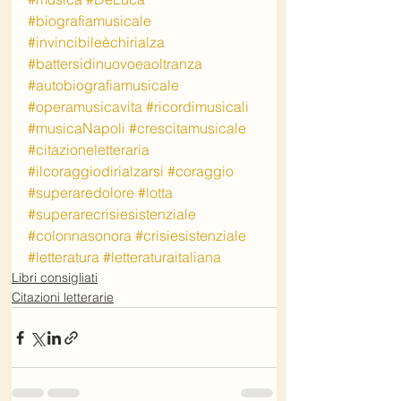
#biografiamusicale
#invincibileèchirialza
#battersidinuovoeaoltranza
#autobiografiamusicale
#operamusicavita
#ricordimusicali
#musicaNapoli
#crescitamusicale
#citazioneletteraria
#ilcoraggiodirialzarsi
#coraggio
#superaredolore
#lotta
#superarecrisiesistenziale
#colonnasonora
#crisiesistenziale
#letteratura
#letteraturaitaliana
Libri consigliati
Citazioni letterarie