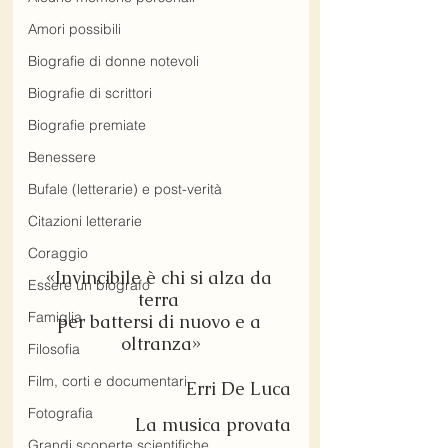
Amori possibili
Biografie di donne notevoli
Biografie di scrittori
Biografie premiate
Benessere
Bufale (letterarie) e post-verità
Citazioni letterarie
Coraggio
«Invincibile è chi si alza da 
Essere un biografo
terra 
Famiglia
per battersi di nuovo e a 
oltranza»
Filosofia
Film, corti e documentari
Erri De Luca
Fotografia
La musica provata
Grandi scoperte scientifiche