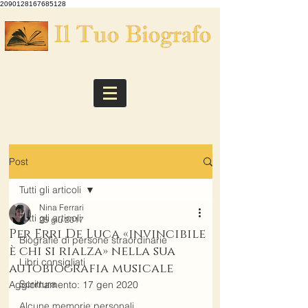
2090128167685128
Post
Tutti gli articoli
Nina Ferrari
Tutti gli articoli
25 giu 2017
Per Erri De Luca «invincibile
Biografie di persone straordinarie
è chi si rialza» nella sua
Libri consigliati
autobiografia musicale
Scrittura
Aggiornamento:
17 gen 2020
Alcune memorie personali