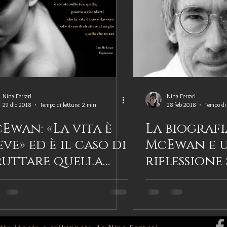
donne notevoli
Biografie di scrittori
Biografie premiate
Citazioni letterarie
Coraggio
Essere un biografo
F
tografia
Grandi scoperte scientifiche
Identità
Impre
Nina Ferrari
Nina Ferrari
29 dic 2018
Tempo di lettura: 2 min
28 feb 2018
Tempo di 
Ewan: «La vita è
La biografi
ria
Narrazione e racconto
News da Il Tuo Biografo
eve» ed è il caso di
McEwan e 
ruttare quella
riflessione
Simboli, luoghi e tradizione
Storia
Testimonianza
e resta
passato ch