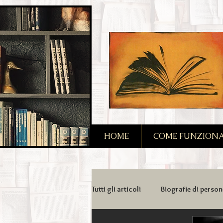
2090128167685128
HOME
COME FUNZIONA I
Tutti gli articoli
Biografie di person