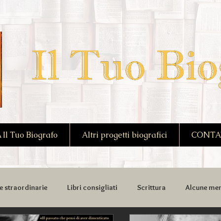
l Tuo Biografo
Altri progetti biografici
CONTA
e straordinarie
Libri consigliati
Scrittura
Alcune mem