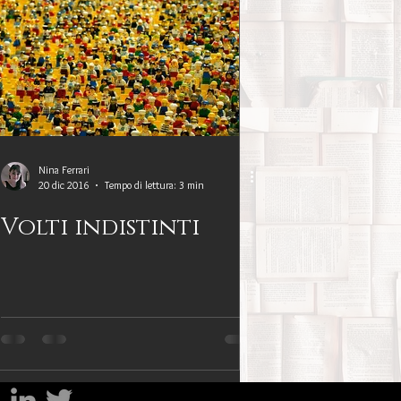
Benessere
amiglia
Filosofia
sa
Nina Ferrari
20 dic 2016
Tempo di lettura: 3 min
Volti indistinti
Percorsi del lutto