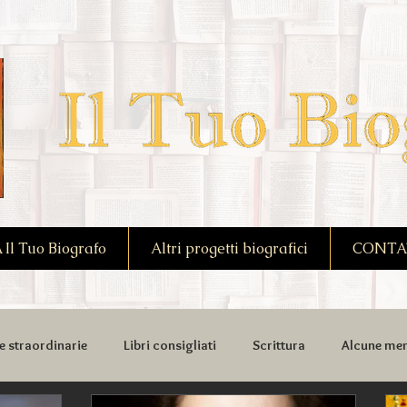
l Tuo Biografo
Altri progetti biografici
CONTA
e straordinarie
Libri consigliati
Scrittura
Alcune mem