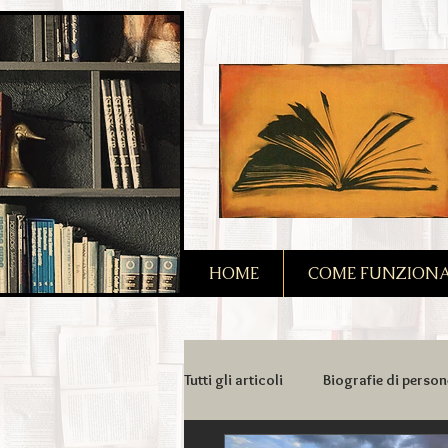
2090128167685128
HOME
COME FUNZIONA I
Tutti gli articoli
Biografie di person