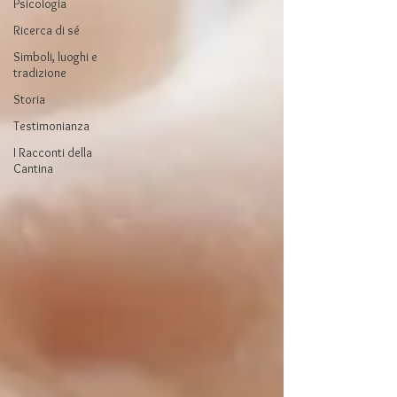
Psicologia
Ricerca di sé
Simboli, luoghi e
tradizione
Storia
Testimonianza
I Racconti della
Cantina