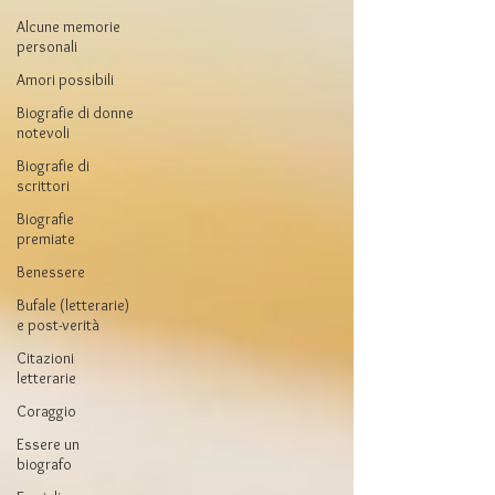
Alcune memorie
personali
Amori possibili
Biografie di donne
notevoli
Biografie di
scrittori
Biografie
premiate
Benessere
Bufale (letterarie)
e post-verità
Citazioni
letterarie
Coraggio
Essere un
biografo