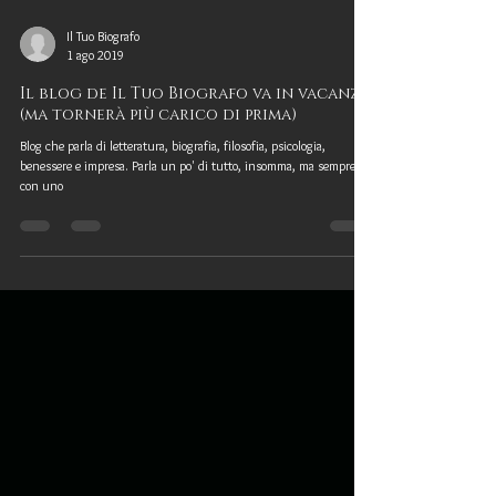
Il Tuo Biografo
1 ago 2019
Il blog de Il Tuo Biografo va in vacanza
(ma tornerà più carico di prima)
Blog che parla di letteratura, biografia, filosofia, psicologia,
benessere e impresa. Parla un po' di tutto, insomma, ma sempre
con uno