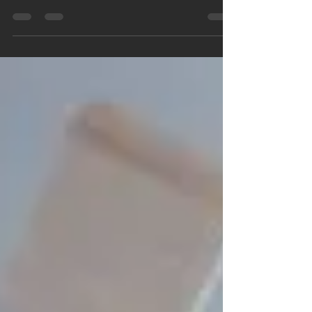
Fearless Girl cambia completamente il significato del Charging
Bull, ch