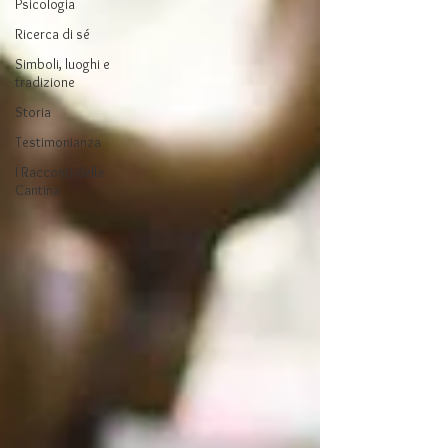
Psicologia
Ricerca di sé
Simboli, luoghi e
tradizione
Storia
Testimonianza
I Racconti della
Cantina