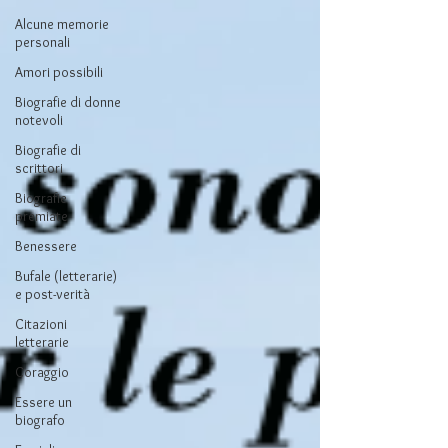
Alcune memorie
personali
Amori possibili
Biografie di donne
notevoli
Biografie di
scrittori
Biografie
premiate
Benessere
Bufale (letterarie)
e post-verità
Citazioni
letterarie
Coraggio
Essere un
biografo