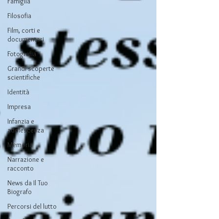
Famiglia
Filosofia
Film, corti e
documentari
Fotografia
Grandi scoperte
scientifiche
Identità
Impresa
Infanzia e
adolescenza
Memoria
Narrazione e
racconto
News da Il Tuo
Biografo
Percorsi del lutto