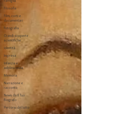
Famiglia
Filosofia
Film, corti e
documentari
Fotografia
Grandi scoperte
scientifiche
Identità
Impresa
Infanzia e
adolescenza
Memoria
Narrazione e
racconto
News da Il Tuo
Biografo
Percorsi del lutto