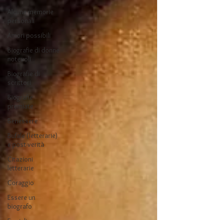
Alcune memorie
personali
Amori possibili
Biografie di donne
notevoli
Biografie di
scrittori
Biografie
premiate
Benessere
Bufale (letterarie)
e post-verità
Citazioni
letterarie
Coraggio
Essere un
biografo