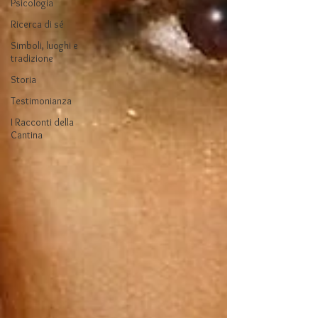
Psicologia
Ricerca di sé
Simboli, luoghi e
tradizione
Storia
Testimonianza
I Racconti della
Cantina