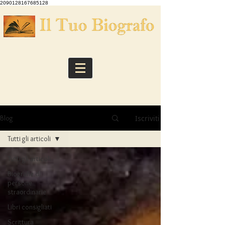
2090128167685128
Iscriviti
Blog
Tutti gli articoli
Tutti gli articoli
Biografie di
persone
straordinarie
Libri consigliati
Scrittura