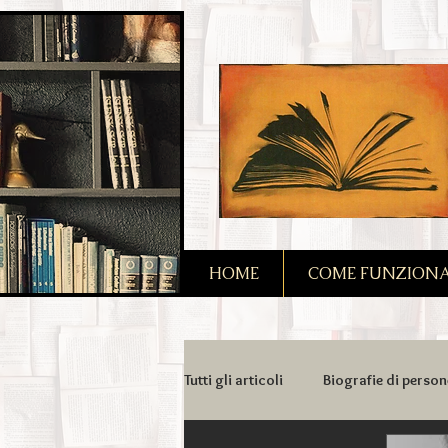
2090128167685128
HOME
COME FUNZIONA I
Tutti gli articoli
Biografie di person