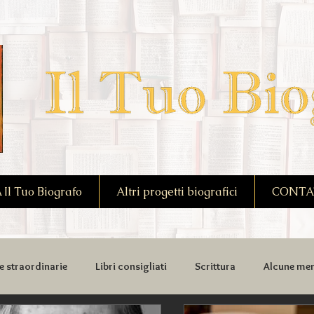
l Tuo Biografo
Altri progetti biografici
CONTA
e straordinarie
Libri consigliati
Scrittura
Alcune mem