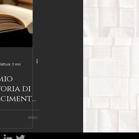
Benessere
amiglia
Filosofia
sa
lettura: 3 min
emio
Percorsi del lutto
toria di
scimento