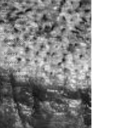
Famiglia
Filosofia
Film, corti e
documentari
Fotografia
Grandi scoperte
scientifiche
Identità
Impresa
Infanzia e
adolescenza
Memoria
Narrazione e
racconto
News da Il Tuo
Biografo
Percorsi del lutto