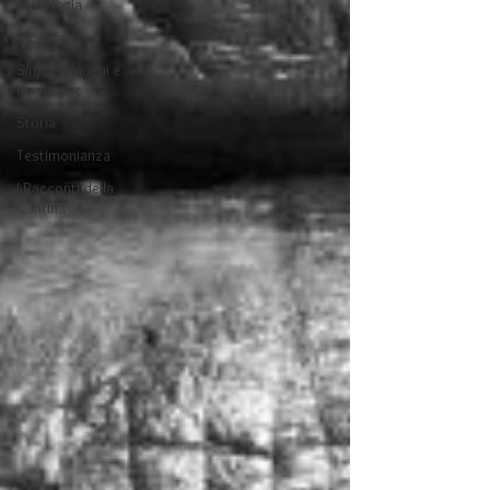
Psicologia
Ricerca di sé
Simboli, luoghi e
tradizione
Storia
Testimonianza
I Racconti della
Cantina