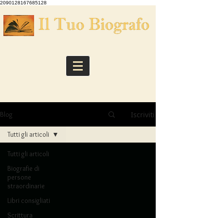
2090128167685128
Iscriviti
Blog
Tutti gli articoli
Tutti gli articoli
Biografie di
persone
straordinarie
Libri consigliati
Scrittura