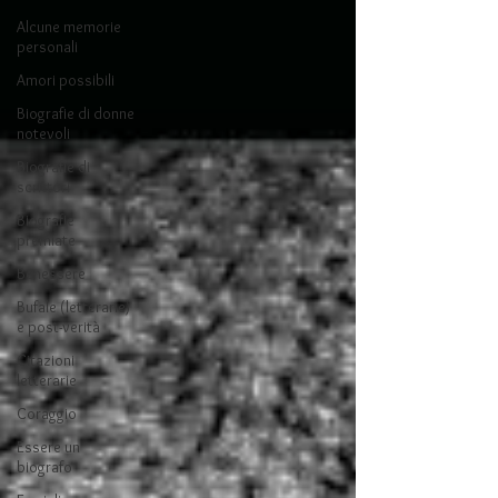
Alcune memorie
personali
Amori possibili
Biografie di donne
notevoli
Biografie di
scrittori
Biografie
premiate
Benessere
Bufale (letterarie)
e post-verità
Citazioni
letterarie
Coraggio
Essere un
biografo