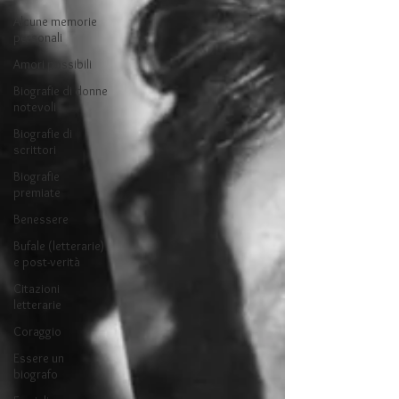
Alcune memorie
personali
Amori possibili
Biografie di donne
notevoli
Biografie di
scrittori
Biografie
premiate
Benessere
Bufale (letterarie)
e post-verità
Citazioni
letterarie
Coraggio
Essere un
biografo