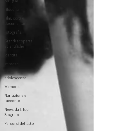
Famiglia
Filosofia
Film, corti e
documentari
Fotografia
Grandi scoperte
scientifiche
Identità
Impresa
Infanzia e
adolescenza
Memoria
Narrazione e
racconto
News da Il Tuo
Biografo
Percorsi del lutto