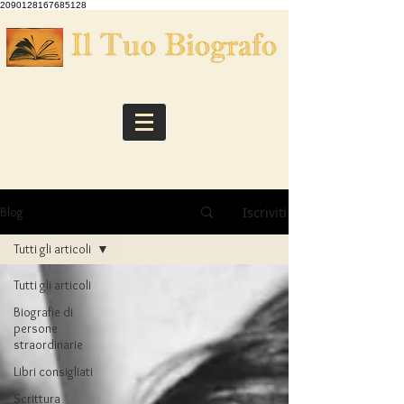
2090128167685128
Iscriviti
Blog
Tutti gli articoli
Tutti gli articoli
Biografie di
persone
straordinarie
Libri consigliati
Scrittura