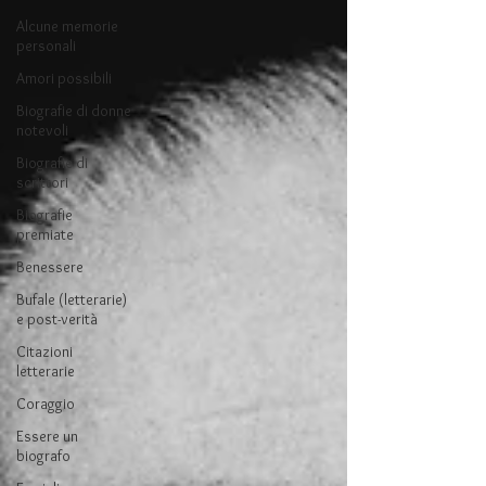
Alcune memorie
personali
Amori possibili
Biografie di donne
notevoli
Biografie di
scrittori
Biografie
premiate
Benessere
Bufale (letterarie)
e post-verità
Citazioni
letterarie
Coraggio
Essere un
biografo