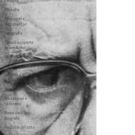
Famiglia
Filosofia
Film, corti e
documentari
Fotografia
Grandi scoperte
scientifiche
Identità
Impresa
Infanzia e
adolescenza
Memoria
Narrazione e
racconto
News da Il Tuo
Biografo
Percorsi del lutto