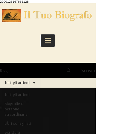
2090128167685128
Iscriviti
Blog
Tutti gli articoli
Tutti gli articoli
Biografie di
persone
straordinarie
Libri consigliati
Scrittura