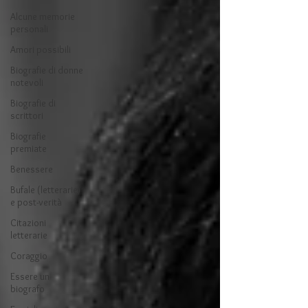
Alcune memorie
personali
Amori possibili
Biografie di donne
notevoli
Biografie di
scrittori
Biografie
premiate
Benessere
Bufale (letterarie)
e post-verità
Citazioni
letterarie
Coraggio
Essere un
biografo