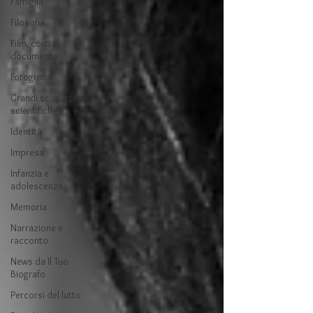
Famiglia
Filosofia
Film, corti e
documentari
Fotografia
Grandi scoperte
scientifiche
Identità
Impresa
Infanzia e
adolescenza
Memoria
Narrazione e
racconto
News da Il Tuo
Biografo
Percorsi del lutto