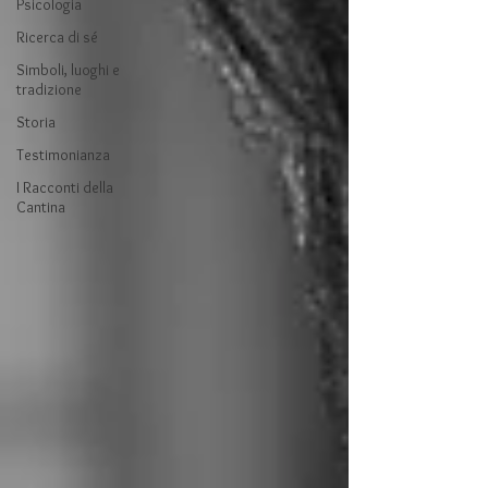
Psicologia
Ricerca di sé
Simboli, luoghi e
tradizione
Storia
Testimonianza
I Racconti della
Cantina