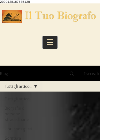
2090128167685128
Iscriviti
Blog
Tutti gli articoli
Tutti gli articoli
Biografie di
persone
straordinarie
Libri consigliati
Scrittura