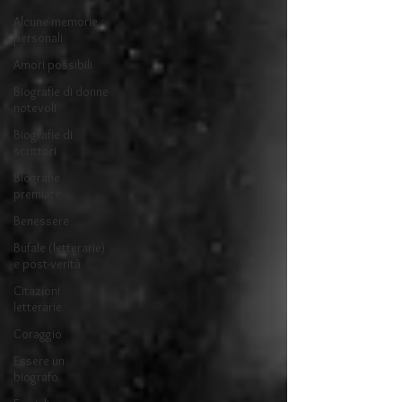
Alcune memorie
personali
Amori possibili
Biografie di donne
notevoli
Biografie di
scrittori
Biografie
premiate
Benessere
Bufale (letterarie)
e post-verità
Citazioni
letterarie
Coraggio
Essere un
biografo