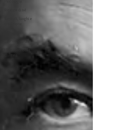
Psicologia
Ricerca di sé
Simboli, luoghi e
tradizione
Storia
Testimonianza
I Racconti della
Cantina