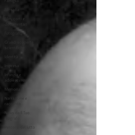
Famiglia
Filosofia
Film, corti e
documentari
Fotografia
Grandi scoperte
scientifiche
Identità
Impresa
Infanzia e
adolescenza
Memoria
Narrazione e
racconto
News da Il Tuo
Biografo
Percorsi del lutto