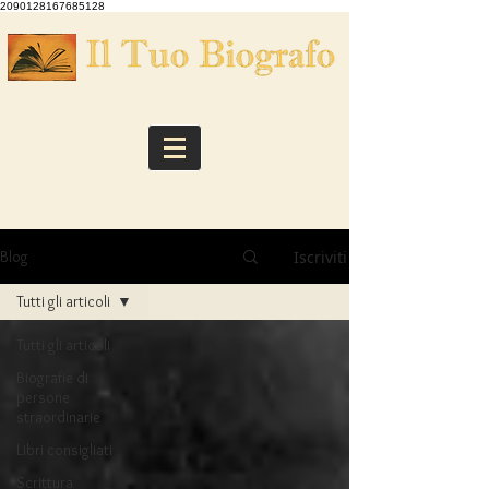
2090128167685128
Iscriviti
Blog
Tutti gli articoli
Tutti gli articoli
Biografie di
persone
straordinarie
Libri consigliati
Scrittura