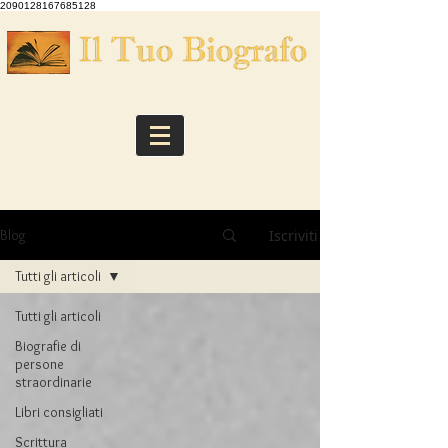
2090128167685128
Iscriviti
Blog
Tutti gli articoli
Tutti gli articoli
Biografie di
persone
straordinarie
Libri consigliati
Scrittura