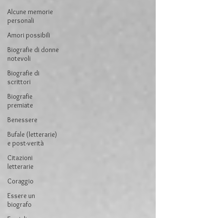
Alcune memorie
personali
Amori possibili
Biografie di donne
notevoli
Biografie di
scrittori
Biografie
premiate
Benessere
Bufale (letterarie)
e post-verità
Citazioni
letterarie
Coraggio
Essere un
biografo