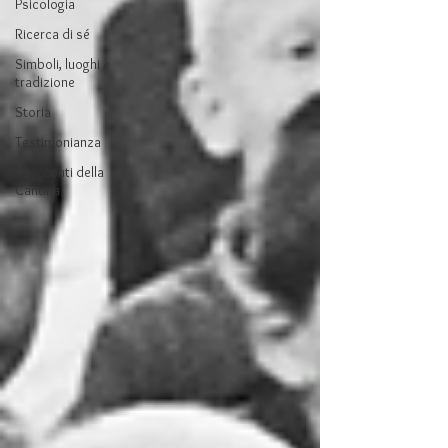
Psicologia
Ricerca di sé
Simboli, luoghi e
tradizione
Storia
Testimonianza
I Racconti della
Cantina