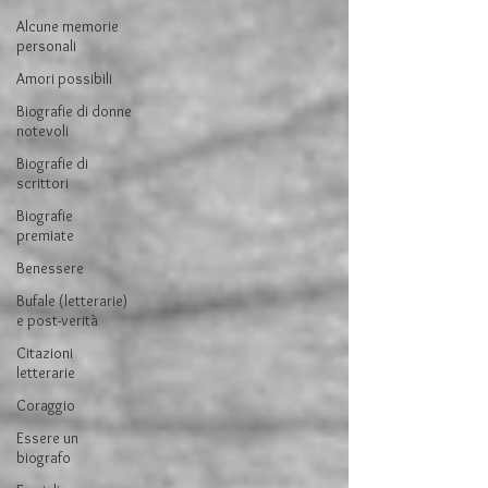
Alcune memorie
personali
Amori possibili
Biografie di donne
notevoli
Biografie di
scrittori
Biografie
premiate
Benessere
Bufale (letterarie)
e post-verità
Citazioni
letterarie
Coraggio
Essere un
biografo