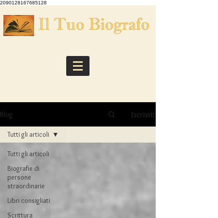
2090128167685128
Iscriviti
Blog
Tutti gli articoli
Tutti gli articoli
Biografie di
persone
straordinarie
Libri consigliati
Scrittura