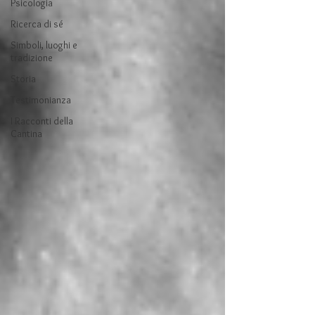
Psicologia
Ricerca di sé
Simboli, luoghi e
tradizione
Storia
Testimonianza
I Racconti della
Cantina