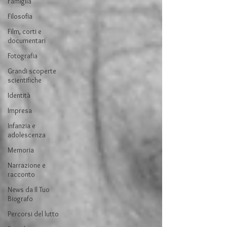
Famiglia
Filosofia
Film, corti e
documentari
Fotografia
Grandi scoperte
scientifiche
Identità
Impresa
Infanzia e
adolescenza
Memoria
Narrazione e
racconto
News da Il Tuo
Biografo
Percorsi del lutto