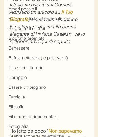
Il 3 aprile usciva sul Corriere 
Amori possibili
Adriatico un articolo su 
Il Tuo 
Biografie di donne notevoli
Biografo
, e sulla sua fondatrice 
Nina Ferrari, grazie alla penna 
Biografie di scrittori
elegante di Viviana Cattelan. Ve lo 
Biografie premiate
riproponiamo qui di seguito.
Benessere
Bufale (letterarie) e post-verità
Citazioni letterarie
Coraggio
Essere un biografo
Famiglia
Filosofia
Film, corti e documentari
Fotografia
Ho letto da poco "
Non sapevamo 
Grandi scoperte scientifiche