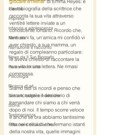
giocare a niente
" di Emma Reyes: è 
l'autobiografia della scrittrice che 
Identità
racconta la sua vita attraverso 
Impresa
ventitré lettere inviate a un 
Infanzia e adolescenza
conoscente lontano. Ricordo che, 
tanti anni fa, un'amica mi confidò vi 
Memoria
aver chiesto, a sua mamma, un 
Narrazione e racconto
regalo di compleanno particolare: 
News da Il Tuo Biografo
le aveva chiesto di raccontare la 
sua vita in una lettera. Ne rimasi 
Percorsi del lutto
commossa.
Psicologia
Ricerca di sé
Siamo fatti di ricordi e penso che 
sia ancestrale il desiderio di 
Simboli, luoghi e tradizione
tramandare chi siamo a chi verrà 
Storia
dopo di noi. Il tempo scorre veloce 
Testimonianza
e anche se ora abbiamo tantissime 
foto nei cellulari che fermano istanti 
I Racconti della Cantina
della nostra vita, quelle immagini 