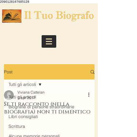
2090128167685128
Post
Tutti gli articoli
Viviana Cattelan
Tutti gli articoli
5 apr 2017
Se ti racconto (nella
Biografie di persone straordinarie
biografia) non ti dimentico
Libri consigliati
Scrittura
Alcune memorie personali