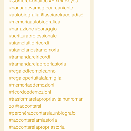
#CorriereAdriatico
#EmmaReyes
#nonsapevamogiocareaniente
#autobiografia
#lasciaretracciadisé
#memoriaautobiografica
#narrazione
#coraggio
#scritturaprofessionale
#siamofattidiricordi
#siamolanostramemoria
#tramandareiricordi
#tramandarelapropriastoria
#regalodicompleanno
#regalopertuttalafamiglia
#memoriaedemozioni
#ricordoedemozioni
#trasformarelapropriavitainunroman
zo
#raccontarsi
#perchéraccontarsiaunbiografo
#raccontarelamiastoria
#raccontarelapropriastoria