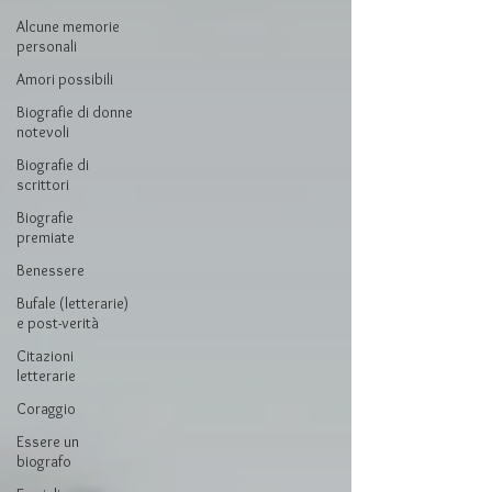
Alcune memorie
personali
Amori possibili
Biografie di donne
notevoli
Biografie di
scrittori
Biografie
premiate
Benessere
Bufale (letterarie)
e post-verità
Citazioni
letterarie
Coraggio
Essere un
biografo