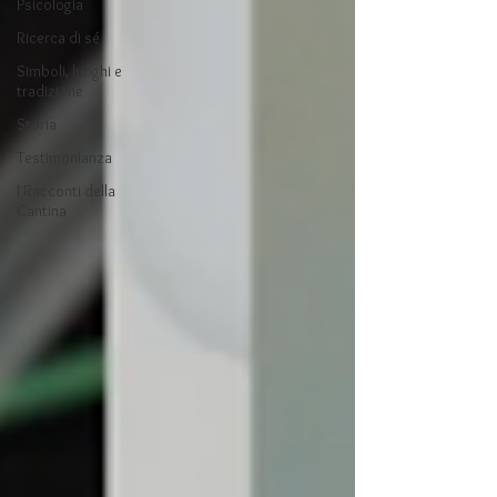
Psicologia
Ricerca di sé
Simboli, luoghi e
tradizione
Storia
Testimonianza
I Racconti della
Cantina