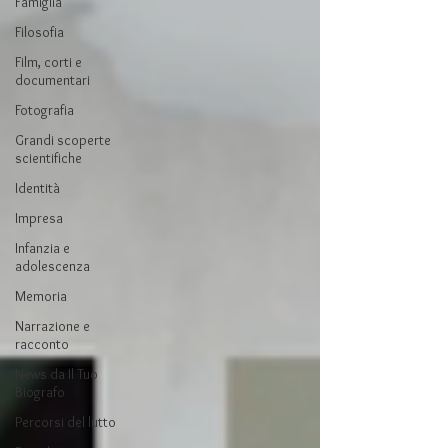
Famiglia
Filosofia
Film, corti e
documentari
Fotografia
Grandi scoperte
scientifiche
Identità
Impresa
Infanzia e
adolescenza
Memoria
Narrazione e
racconto
News da Il Tuo
Biografo
Percorsi del lutto