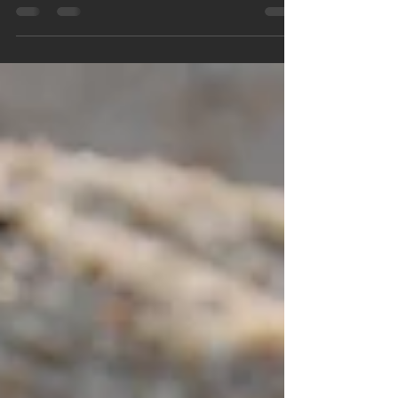
In questa breve ma profonda intervista di Maria Liana Dinacci, la
biografa Nina Ferrari racconta il suo mestiere rivolto a giovani e
anziani