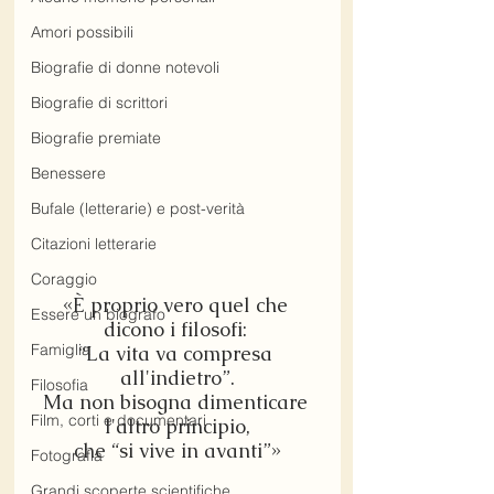
Amori possibili
Biografie di donne notevoli
Biografie di scrittori
Biografie premiate
Benessere
Bufale (letterarie) e post-verità
Citazioni letterarie
Coraggio
«È proprio vero quel che 
Essere un biografo
dicono i filosofi: 
Famiglia
“La vita va compresa 
all'indietro”.
Filosofia
Ma non bisogna dimenticare 
Film, corti e documentari
l'altro principio,
che “si vive in avanti”»
Fotografia
Grandi scoperte scientifiche