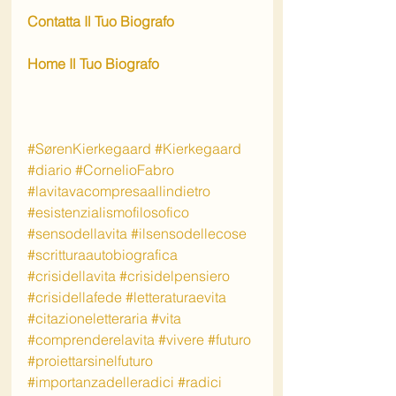
Contatta Il Tuo Biografo
Home Il Tuo Biografo
#SørenKierkegaard
#Kierkegaard
#diario
#CornelioFabro
#lavitavacompresaallindietro
#esistenzialismofilosofico
#sensodellavita
#ilsensodellecose
#scritturaautobiografica
#crisidellavita
#crisidelpensiero
#crisidellafede
#letteraturaevita
#citazioneletteraria
#vita
#comprenderelavita
#vivere
#futuro
#proiettarsinelfuturo
#importanzadelleradici
#radici