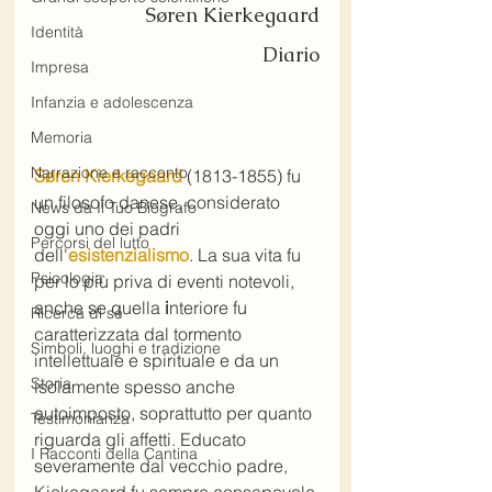
Søren Kierkegaard
Identità
Diario
Impresa
Infanzia e adolescenza
Memoria
Narrazione e racconto
Søren Kierkegaard 
(1813-1855) fu 
un filosofo danese, considerato 
News da Il Tuo Biografo
oggi uno dei padri 
Percorsi del lutto
dell'
esistenzialismo
. La sua vita fu 
Psicologia
per lo più priva di eventi notevoli, 
anche se quella 
i
nteriore fu 
Ricerca di sé
caratterizzata dal tormento 
Simboli, luoghi e tradizione
intellettuale e spirituale e da un 
Storia
isolamente spesso anche 
autoimposto, soprattutto per quanto 
Testimonianza
riguarda gli affetti. Educato 
I Racconti della Cantina
severamente dal vecchio padre, 