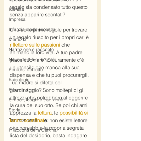
regalo sia condensato tutto questo 
Identità
senza apparire scontati?
Impresa
Una delle prime regole per trovare 
Infanzia e adolescenza
un regalo riuscito per i propri cari è 
Memoria
riflettere sulle passioni
 che 
Narrazione e racconto
animano la loro vita. A tuo padre 
piace cucinare? Sicuramente c'è 
News da Il Tuo Biografo
un utensile che manca alla sua 
Percorsi del lutto
dispensa e che tu puoi procurargli. 
Psicologia
Tua madre si diletta col 
giardinaggio? Sono molteplici gli 
Ricerca di sé
attrezzi che potrebbero alleggerire 
Simboli, luoghi e tradizione
la cura del suo orto. Se poi chi ami 
Storia
apprezza la 
lettura
, le 
possibilità si 
fanno sconfinat
e
: non esiste lettore 
Testimonianza
che non abbia la propria segreta 
I Racconti della Cantina
lista del desiderio, basta indagare 