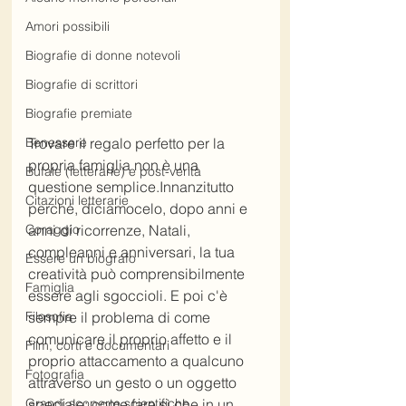
Amori possibili
Biografie di donne notevoli
Biografie di scrittori
Biografie premiate
Trovare il regalo perfetto per la 
Benessere
propria famiglia non è una 
Bufale (letterarie) e post-verità
questione semplice.Innanzitutto 
Citazioni letterarie
perché, diciamocelo, dopo anni e 
anni di ricorrenze, Natali, 
Coraggio
compleanni e anniversari, la tua 
Essere un biografo
creatività può comprensibilmente 
Famiglia
essere agli sgoccioli. E poi c'è 
sempre il problema di come 
Filosofia
comunicare il proprio affetto e il 
Film, corti e documentari
proprio attaccamento a qualcuno 
Fotografia
attraverso un gesto o un oggetto 
speciale: come fare sì che in un 
Grandi scoperte scientifiche