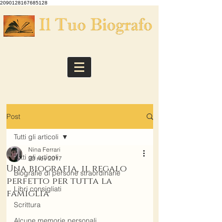
2090128167685128
Post
Tutti gli articoli
Nina Ferrari
Tutti gli articoli
20 nov 2017
Una biografia, il regalo
Biografie di persone straordinarie
perfetto per tutta la
Libri consigliati
famiglia
Scrittura
Alcune memorie personali