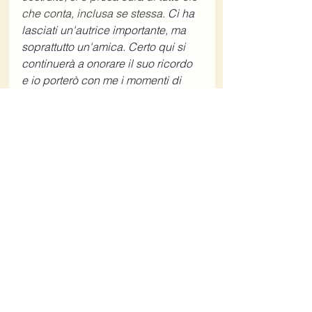
che conta, inclusa se stessa. 
Ci ha 
lasciati un'autrice importante, ma 
soprattutto un'amica. Certo qui si 
continuerà a onorare il suo ricordo 
e io porterò con me i momenti di 
grazia vissuti assieme a lei, in cui 
passione e la leggerezza, sagacia 
e profondità riempivano l'aria e 
facevano scorrere in un batter d'ali 
pomeriggi interi. 
Home Il Tuo Biografo
Torna al blog de Il Tuo Biografo
Contatta Il Tuo Biografo