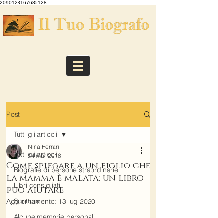
2090128167685128
Post
Tutti gli articoli
Nina Ferrari
Tutti gli articoli
14 mar 2018
Come spiegare a un figlio che
Biografie di persone straordinarie
la mamma è malata: un libro
Libri consigliati
può aiutare
Scrittura
Aggiornamento:
13 lug 2020
Alcune memorie personali