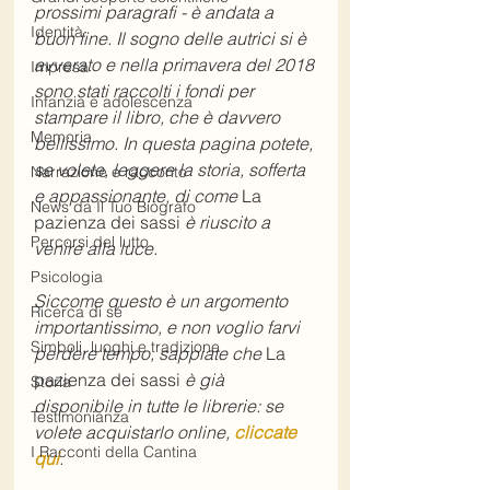
prossimi paragrafi - è andata a 
Identità
buon fine. Il sogno delle autrici si è 
avverato e nella primavera del 2018 
Impresa
sono stati raccolti i fondi per 
Infanzia e adolescenza
stampare il libro, che è davvero 
Memoria
bellissimo. In questa pagina potete, 
se volete, leggere la storia, sofferta 
Narrazione e racconto
e appassionante, di come 
La 
News da Il Tuo Biografo
pazienza dei sassi
 è riuscito a 
Percorsi del lutto
venire alla luce.
Psicologia
Siccome questo è un argomento 
Ricerca di sé
importantissimo, e non voglio farvi 
Simboli, luoghi e tradizione
perdere tempo, sappiate che 
La 
pazienza dei sassi
 è già 
Storia
disponibile in tutte le librerie: se 
Testimonianza
volete acquistarlo online, 
cliccate 
I Racconti della Cantina
qui
.