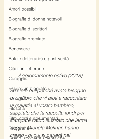
Amori possibili
Biografie di donne notevoli
Biografie di scrittori
Biografie premiate
Benessere
Bufale (letterarie) e post-verità
Citazioni letterarie
Aggiornamento estivo (2018)
Coraggio
Essere un biografo
Se siete qui perché avete bisogno 
di un libro che vi aiuti a raccontare 
Famiglia
la malattia al vostro bambino, 
Filosofia
sappiate che la raccolta fondi per 
Film, corti e documentari
stampare l'albo illustrato che Ierma 
Sega e Michela Molinari hanno 
Fotografia
creato - di cui si parlerà nei 
Grandi scoperte scientifiche