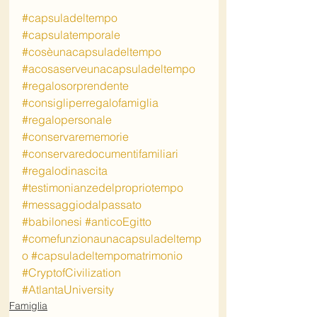
#capsuladeltempo
#capsulatemporale
#cosèunacapsuladeltempo
#acosaserveunacapsuladeltempo
#regalosorprendente
#consigliperregalofamiglia
#regalopersonale
#conservarememorie
#conservaredocumentifamiliari
#regalodinascita
#testimonianzedelpropriotempo
#messaggiodalpassato
#babilonesi
#anticoEgitto
#comefunzionaunacapsuladeltemp
o
#capsuladeltempomatrimonio
#CryptofCivilization
#AtlantaUniversity
Famiglia