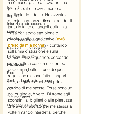
mi è mai capitato di trovarne una 
Identità
per caso, il che ovviamente è 
piuttosto deludente. Ho ovviato a 
Impresa
questa mancanza disseminando di 
Infanzia e adolescenza
tanto in tanto gli angoli della mia 
Memoria
casa con scatolette piene di 
cianfrusaglie significative (
avrò 
Narrazione e racconto
preso da mia nonna
?), contando 
News da Il Tuo Biografo
sulla mia distrazione e sulla 
Percorsi del lutto
dimenticanza: quando, cercando 
un oggetto a caso, molto tempo 
Psicologia
dopo mi imbatto in uno di questi 
Ricerca di sé
regali che mi sono fatta - magari 
Simboli, luoghi e tradizione
due, cinque o dieci anni prima - 
sorrido di me stessa. Forse sono un 
Storia
po' originale, è vero.  Di fronte agli 
Testimonianza
scontrini, ai biglietti o alle pietruzze 
I Racconti della Cantina
che avevo lasciato per me stessa a 
volte rimango interdetta, perché 