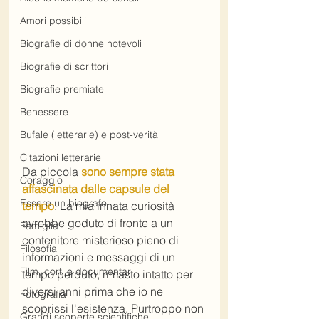
Amori possibili
Biografie di donne notevoli
Biografie di scrittori
Biografie premiate
Benessere
Bufale (letterarie) e post-verità
Citazioni letterarie
Da piccola 
sono sempre stata 
Coraggio
affascinata dalle capsule del 
Essere un biografo
tempo
. La mia innata curiosità 
avrebbe goduto di fronte a un 
Famiglia
contenitore misterioso pieno di 
Filosofia
informazioni e messaggi di un 
Film, corti e documentari
tempo perduto, rimasto intatto per 
diversi anni prima che io ne 
Fotografia
scoprissi l'esistenza. Purtroppo non 
Grandi scoperte scientifiche