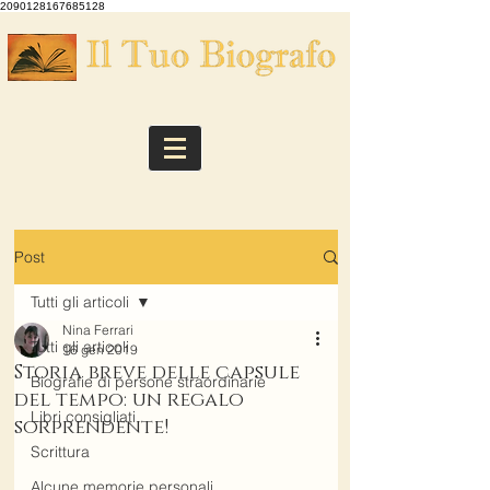
2090128167685128
Post
Tutti gli articoli
Nina Ferrari
Tutti gli articoli
16 gen 2019
Storia breve delle capsule
Biografie di persone straordinarie
del tempo: un regalo
Libri consigliati
sorprendente!
Scrittura
Alcune memorie personali