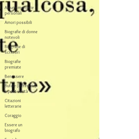
Alcune memorie
personali
Amori possibili
Biografie di donne
notevoli
Biografie di
scrittori
Biografie
premiate
Benessere
Bufale (letterarie)
e post-verità
Citazioni
letterarie
Coraggio
Essere un
biografo