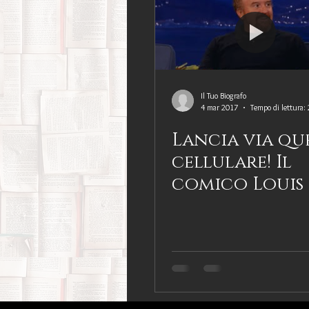
Il Tuo Biografo
4 mar 2017
Tempo di lettura:
Lancia via qu
cellulare! Il
comico Louis C
la lotta per l
solitudine