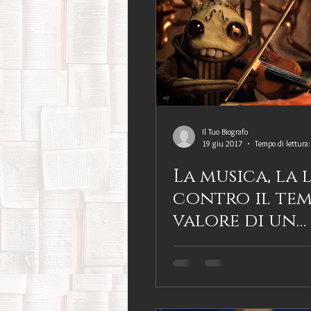
Amori possibili
Biografie di 
Bufale (letterarie) e post-verità
Film, corti e documentari
Fo
Il Tuo Biografo
19 giu 2017
Tempo di lettura
La musica, la 
Infanzia e adolescenza
Memo
contro il tem
valore di un
Psicologia
Ricerca di sé
abbraccio