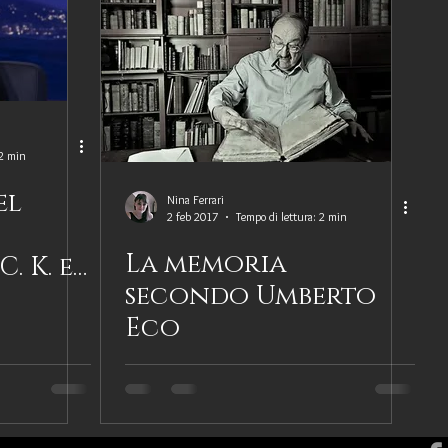
 2 min
el
Nina Ferrari
2 feb 2017
Tempo di lettura: 2 min
La memoria
. K. e
secondo Umberto
a
Eco