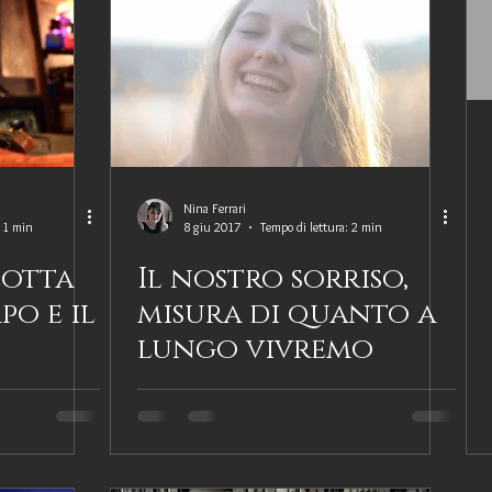
donne notevoli
Biografie di scrittori
Biografie premiate
Citazioni letterarie
Coraggio
Essere un biografo
F
tografia
Grandi scoperte scientifiche
Identità
Impre
Nina Ferrari
: 1 min
8 giu 2017
Tempo di lettura: 2 min
lotta
Il nostro sorriso,
ria
Narrazione e racconto
News da Il Tuo Biografo
po e il
misura di quanto a
lungo vivremo
Simboli, luoghi e tradizione
Storia
Testimonianza