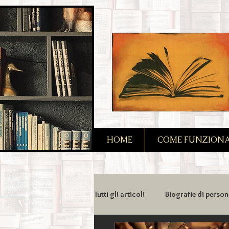
2090128167685128
HOME
COME FUNZIONA I
Tutti gli articoli
Biografie di person