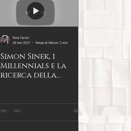
Benessere
amiglia
Filosofia
Nina Ferrari
28 mar 2017
Tempo di lettura: 2 min
sa
Simon Sinek, i
Millennials e la
ricerca della
Percorsi del lutto
felicità