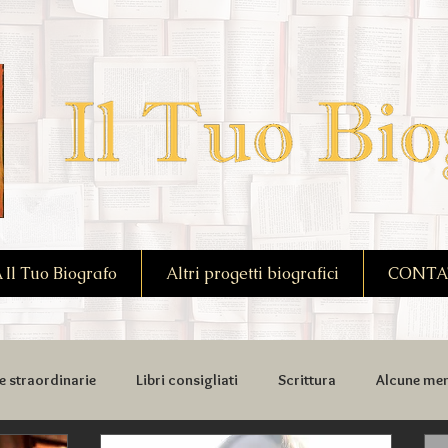
l Tuo Biografo
Altri progetti biografici
CONTA
e straordinarie
Libri consigliati
Scrittura
Alcune mem