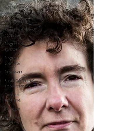
Alcune memorie
personali
Amori possibili
Biografie di donne
notevoli
Biografie di
scrittori
Biografie
premiate
Benessere
Bufale (letterarie)
e post-verità
Citazioni
letterarie
Coraggio
Essere un
biografo