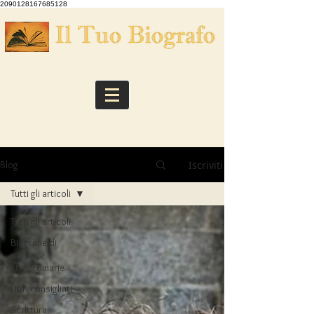
2090128167685128
Iscriviti
Blog
Tutti gli articoli
Tutti gli articoli
Biografie di
persone
straordinarie
Libri consigliati
Scrittura