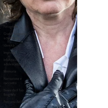
Famiglia
Filosofia
Film, corti e
documentari
Fotografia
Grandi scoperte
scientifiche
Identità
Impresa
Infanzia e
adolescenza
Memoria
Narrazione e
racconto
News da Il Tuo
Biografo
Percorsi del lutto