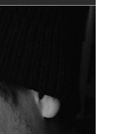
Casarosa e prodotto dalla Pixar. Il film racconta la crescita del ba