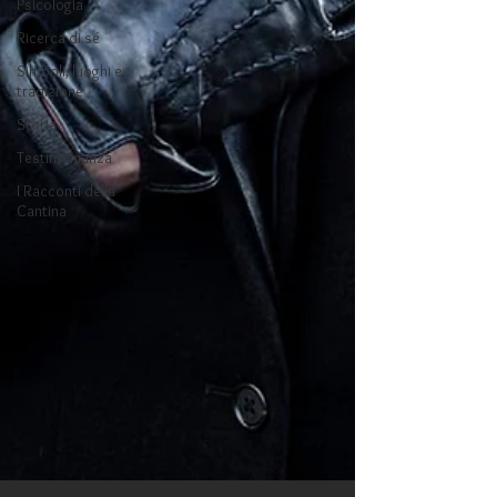
Psicologia
Ricerca di sé
Simboli, luoghi e
tradizione
Storia
Testimonianza
I Racconti della
Cantina