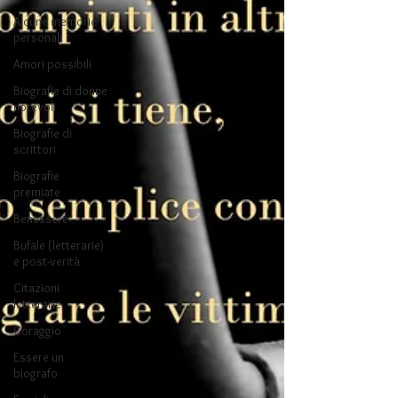
Alcune memorie
personali
Amori possibili
Biografie di donne
notevoli
Biografie di
scrittori
Biografie
premiate
Benessere
Bufale (letterarie)
e post-verità
Citazioni
letterarie
Coraggio
Essere un
biografo