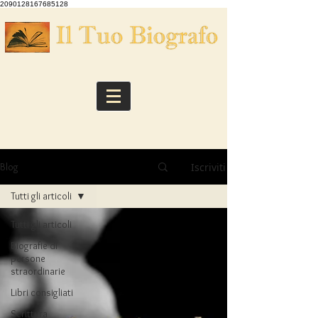
2090128167685128
Iscriviti
Blog
Tutti gli articoli
Tutti gli articoli
Biografie di
persone
straordinarie
Libri consigliati
Scrittura