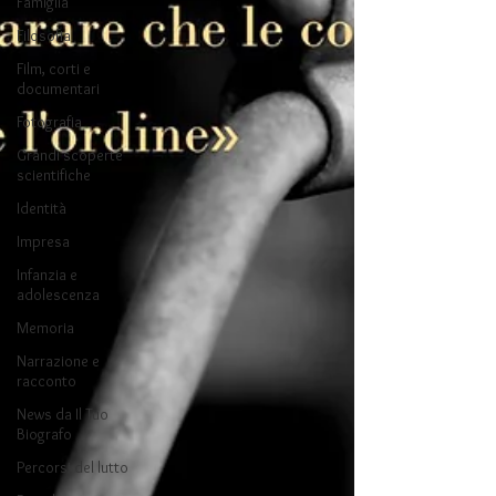
Famiglia
Filosofia
Film, corti e
documentari
Fotografia
Grandi scoperte
scientifiche
Identità
Impresa
Infanzia e
adolescenza
Memoria
Narrazione e
racconto
News da Il Tuo
Biografo
Percorsi del lutto