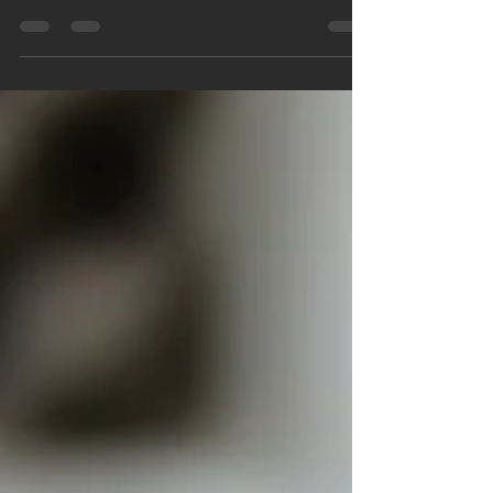
Nina Ferrari
15 mag 2018
Raccontare la storia di una ricchezza
non riguarda solo i soldi
Raccontare la storia di un'azienda e della sua fondazione è un atto
che crea valore: un valore che non ha a che fare coi soldi, ma con l