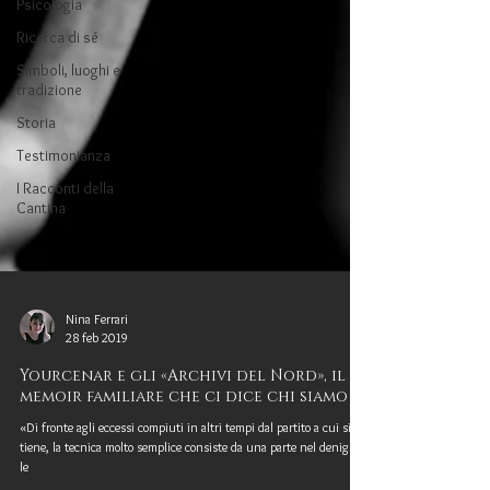
Psicologia
Ricerca di sé
Simboli, luoghi e
tradizione
Storia
Testimonianza
I Racconti della
Cantina
Nina Ferrari
28 feb 2019
Yourcenar e gli «Archivi del Nord», il
memoir familiare che ci dice chi siamo
«Di fronte agli eccessi compiuti in altri tempi dal partito a cui si