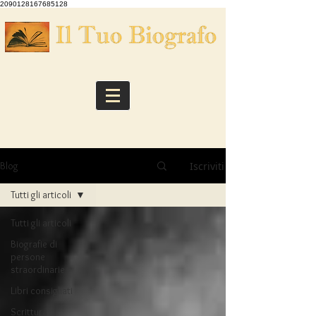
2090128167685128
Iscriviti
Blog
Tutti gli articoli
Tutti gli articoli
Biografie di
persone
straordinarie
Libri consigliati
Scrittura