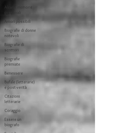
Alcune memorie
personali
Amori possibili
Biografie di donne
notevoli
Biografie di
scrittori
Biografie
premiate
Benessere
Bufale (letterarie)
e post-verità
Citazioni
letterarie
Coraggio
Essere un
biografo