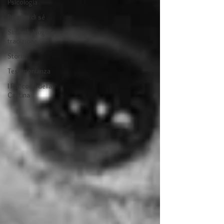
Psicologia
Ricerca di sé
Simboli, luoghi e
tradizione
Storia
Testimonianza
I Racconti della
Cantina