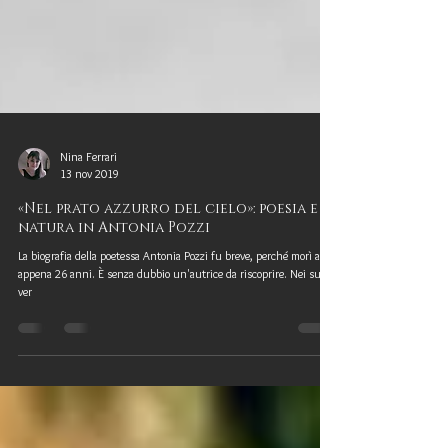
Nina Ferrari
13 nov 2019
«Nel prato azzurro del cielo»: poesia e
natura in Antonia Pozzi
La biografia della poetessa Antonia Pozzi fu breve, perché morì ad
appena 26 anni. È senza dubbio un'autrice da riscoprire. Nei suoi
ver