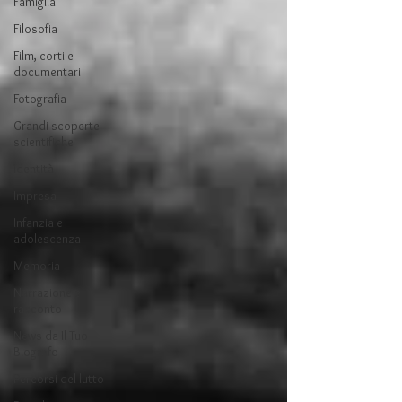
Famiglia
Filosofia
Film, corti e
documentari
Fotografia
Grandi scoperte
scientifiche
Identità
Impresa
Infanzia e
adolescenza
Memoria
Narrazione e
racconto
News da Il Tuo
Biografo
Percorsi del lutto