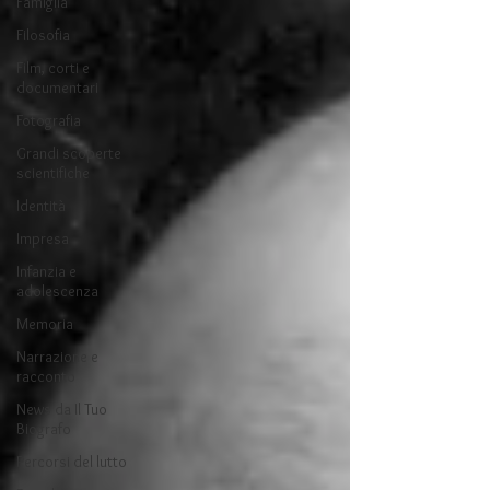
Famiglia
Filosofia
Film, corti e
documentari
Fotografia
Grandi scoperte
scientifiche
Identità
Impresa
Infanzia e
adolescenza
Memoria
Narrazione e
racconto
News da Il Tuo
Biografo
Percorsi del lutto