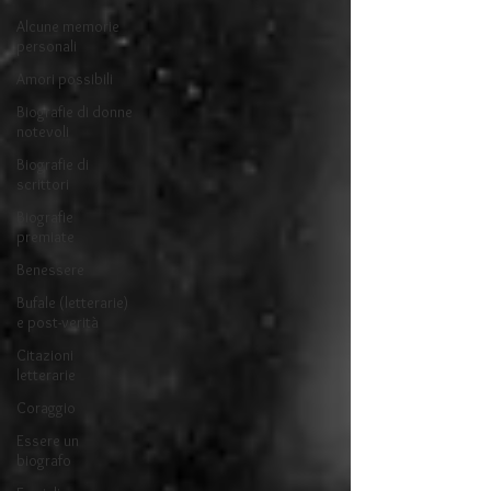
Alcune memorie
personali
Amori possibili
Biografie di donne
notevoli
Biografie di
scrittori
Biografie
premiate
Benessere
Bufale (letterarie)
e post-verità
Citazioni
letterarie
Coraggio
Essere un
biografo