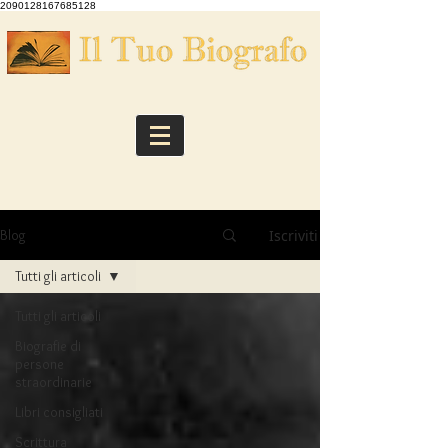
2090128167685128
Iscriviti
Blog
Tutti gli articoli
Tutti gli articoli
Biografie di
persone
straordinarie
Libri consigliati
Scrittura