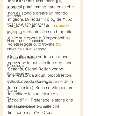
fantasia viene stimolata oggi, 
domani potrà immaginare cose che 
Identità
non esistono e creare un mondo 
Impresa
migliore. Di Rodari il blog de 
Il Tuo 
Infanzia e adolescenza
Biografo
 ha già parlato 
in questo 
articolo
 dedicato alla sua biografia 
Memoria
e alle sue opere più importanti: se 
Narrazione e racconto
volete leggerlo, lo trovate 
qui
. 
News da Il Tuo Biografo
Qui sotto potete vedere un breve 
Percorsi del lutto
spezzone in cui, alla fine degli anni 
Psicologia
Settanta, Gianni Rodari venne 
Ricerca di sé
intervistato da alcuni piccoli lettori. 
Alle domande dei ragazzini e della 
Simboli, luoghi e tradizione
loro maestra («Sono servite per fare 
Storia
lo scrittore le sue letture da 
Testimonianza
piccolo?», «Preferisce le storie che 
finiscono bene o quelle che 
I Racconti della Cantina
finiscono male?», «Cosa 