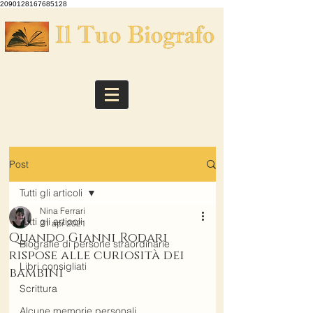
2090128167685128
Post
Tutti gli articoli
Nina Ferrari
Tutti gli articoli
21 apr 2021
Quando Gianni Rodari
Biografie di persone straordinarie
rispose alle curiosità dei
Libri consigliati
bambini
Scrittura
Alcune memorie personali