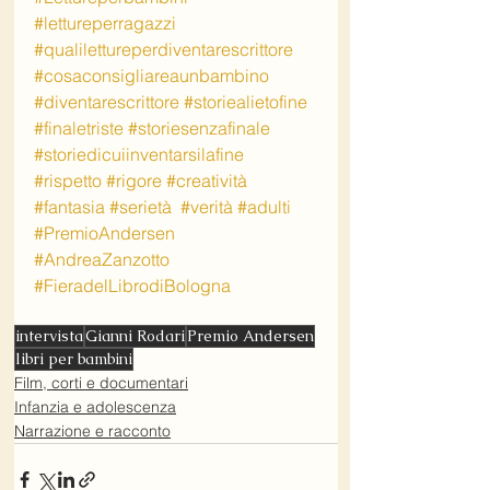
#lettureperragazzi
#qualilettureperdiventarescrittore
#cosaconsigliareaunbambino
#diventarescrittore
#storiealietofine
#finaletriste
#storiesenzafinale
#storiedicuiinventarsilafine
#rispetto
#rigore
#creatività
#fantasia
#serietà
#verità
#adulti
#PremioAndersen
#AndreaZanzotto
#FieradelLibrodiBologna
intervista
Gianni Rodari
Premio Andersen
libri per bambini
Film, corti e documentari
Infanzia e adolescenza
Narrazione e racconto