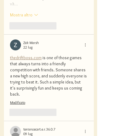
và…
Mostra altro
Mi piace
Rispondi
Zak Marsh
22 lug
thedriftboss.com
 is one of those games 
that always turns into a friendly 
competition with friends. Someone shares 
a new high score, and suddenly everyone is 
trying to beat it. Such a simple idea, but 
it's surprisingly fun and keeps us coming 
back.
Modificato
Mi piace
Rispondi
terrancecart.e.r.36.0.7
09 lug