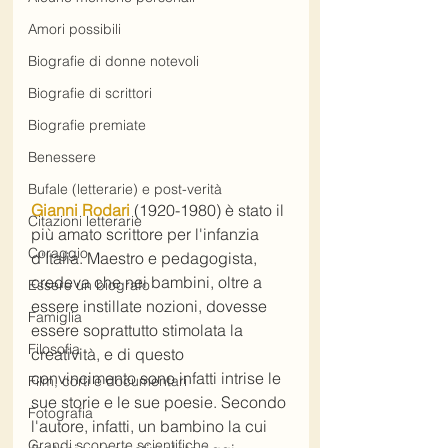
Amori possibili
Biografie di donne notevoli
Biografie di scrittori
Biografie premiate
Benessere
Bufale (letterarie) e post-verità
Gianni Rodari
 (1920-1980) è stato il 
Citazioni letterarie
più amato scrittore per l'infanzia 
Coraggio
d'Italia. Maestro e pedagogista, 
credeva che nei bambini, oltre a 
Essere un biografo
essere instillate nozioni, dovesse 
Famiglia
essere soprattutto stimolata la 
Filosofia
creatività, e di questo 
convincimento sono infatti intrise le 
Film, corti e documentari
sue storie e le sue poesie. Secondo 
Fotografia
l'autore, infatti, un bambino la cui 
Grandi scoperte scientifiche