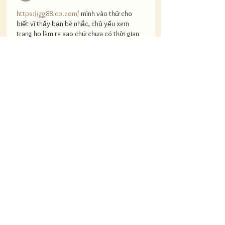
https://gg88.co.com/
 mình vào thử cho 
biết vì thấy bạn bè nhắc, chủ yếu xem 
trang họ làm ra sao chứ chưa có thời gian 
mò sâu. Cảm giác đầu tiên là giao diện khá 
dễ chịu, nhìn không rối, kéo xuống vẫn theo 
mạch nên đỡ bị lạc. Mình có ghé qua phần 
FAQ/câu hỏi thường gặp, thấy họ viết kiểu 
ngắn gọn theo từng khối nên đọc lướt 
cũng nắm được ý, nhất là mấy câu kiểu tân 
thủ…
Mostra altro
Mi piace
Rispondi
Patti
23 dic 2025
Merci pour ce résumé détaillé. Les 
services numériques interactifs deviennent 
de plus en plus importants dans l’industrie 
du divertissement. Le site web propose 