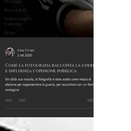
Psicologia
Ricerca di sé
Simboli, luoghi e
tradizione
Storia
Testimonianza
I Racconti della
Cantina
Nina Ferrari
2 ott 2020
Come la fotografia racconta la guerra
e influenza l'opinione pubblica
Sin dalla sua nascita, la fotografia è stata scelta come mezzo di
elezione per rappresentare la guerra, per raccontare con un fermo-
immagine