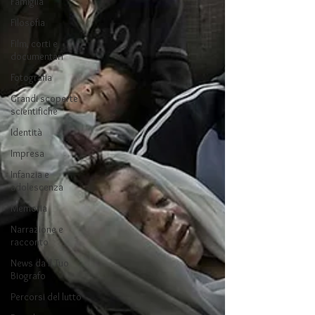
Famiglia
Filosofia
Film, corti e
documentari
Fotografia
Grandi scoperte
scientifiche
Identità
Impresa
Infanzia e
adolescenza
Memoria
Narrazione e
racconto
News da Il Tuo
Biografo
Percorsi del lutto