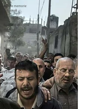
Alcune memorie
personali
Amori possibili
Biografie di donne
notevoli
Biografie di
scrittori
Biografie
premiate
Benessere
Bufale (letterarie)
e post-verità
Citazioni
letterarie
Coraggio
Essere un
biografo