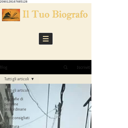
2090128167685128
Iscriviti
Blog
Tutti gli articoli
Tutti gli articoli
Biografie di
persone
straordinarie
Libri consigliati
Scrittura