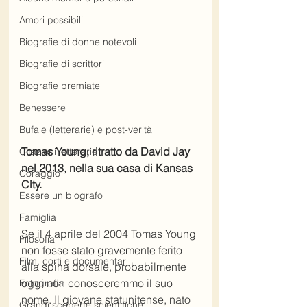
Amori possibili
Biografie di donne notevoli
Biografie di scrittori
Biografie premiate
Benessere
Bufale (letterarie) e post-verità
Tomas Young, ritratto da David Jay 
Citazioni letterarie
nel 2013, nella sua casa di Kansas 
Coraggio
City.
Essere un biografo
Famiglia
Se il 4 aprile del 2004 Tomas Young 
Filosofia
non fosse stato gravemente ferito 
Film, corti e documentari
alla spina dorsale, probabilmente 
oggi non conosceremmo il suo 
Fotografia
nome. Il giovane statunitense, nato 
Grandi scoperte scientifiche