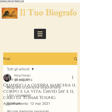
2090128167685128
Post
Tutti gli articoli
Nina Ferrari
Tutti gli articoli
10 mag 2019
Quando la guerra marchia il
Biografie di persone straordinarie
corpo e la vita: David Jay e il
Libri consigliati
caso di Tomas Young
Scrittura
Aggiornamento:
12 mar 2021
Alcune memorie personali