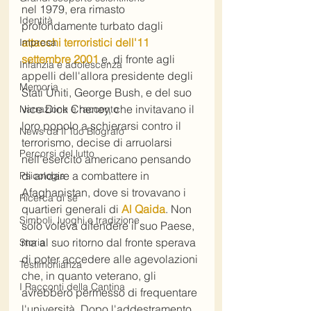
nel 1979, era rimasto 
Identità
profondamente turbato dagli 
attacchi terroristici dell'11 
Impresa
settembre 2001
 e, di fronte agli 
Infanzia e adolescenza
appelli dell'allora presidente degli 
Memoria
Stati Uniti, George Bush, e del suo 
vice Dick Cheney, che invitavano il 
Narrazione e racconto
loro popolo a schierarsi contro il 
News da Il Tuo Biografo
terrorismo, decise di arruolarsi 
Percorsi del lutto
nell'esercito americano pensando 
di andare a combattere in 
Psicologia
Afaghanistan, dove si trovavano i 
Ricerca di sé
quartieri generali di 
Al Qaida
. Non 
Simboli, luoghi e tradizione
solo voleva difendere il suo Paese, 
ma al suo ritorno dal fronte sperava 
Storia
di poter accedere alle agevolazioni 
Testimonianza
che, in quanto veterano, gli 
I Racconti della Cantina
avrebbero permesso di frequentare 
l'università. Dopo l'addestramento, 