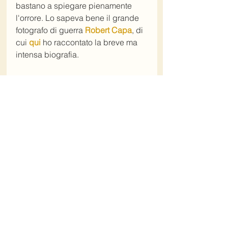
bastano a spiegare pienamente 
l'orrore. Lo sapeva bene il grande 
fotografo di guerra 
Robert Capa
, di 
cui 
qui
ho raccontato la breve ma 
intensa biografia. 
Home Il Tuo Biografo
Torna al blog de Il Tuo Biografo
Contatta Il Tuo Biografo
#TomasYoung
#guerra
#Iraq
#attivista
#11settembre
#terrorismo
#memoriadellevittimemassificate